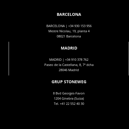
BARCELONA
BARCELONA |
+34 930 153 956
Mestre Nicolau, 19, planta 4
08021 Barcelona
MADRID
MADRID |
+34 910 378 762
Paseo de la Castellana, 8, 7º dcha
28046 Madrid
GRUP STONEWEG
8 Bvd Georges-Favon
1204 Ginebra (Suiza)
Tel.
+41 22 552 40 30