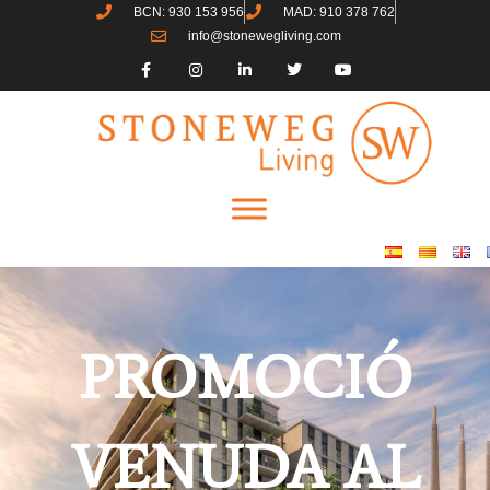
BCN: 930 153 956
MAD: 910 378 762
info@stonewegliving.com
PROMOCIÓ
VENUDA AL