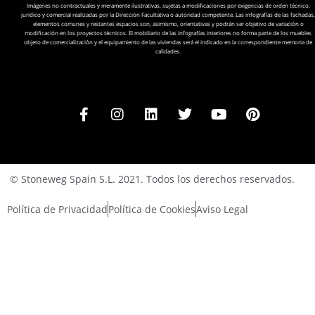
Imágenes no contractuales y meramente ilustrativas, sujetas a modificaciones por exigencias de orden técnico,
jurídico y comercial realizadas por la Dirección Facultativa o autoridad competente. Las infografías de las fachadas,
elementos comunes y restantes espacios son, asimismo, orientativas y podrán ser objetivo de variación o
modificación en los proyectos técnicos. El mobiliario de las infografías interiores no forma parte de los muebles
objeto de comercialización y el equipamiento de las viviendas será el indicado en la correspondiente memoria de
calidades.
© Stoneweg Spain S.L. 2021. Todos los derechos reservados.
Política de Privacidad
Política de Cookies
Aviso Legal