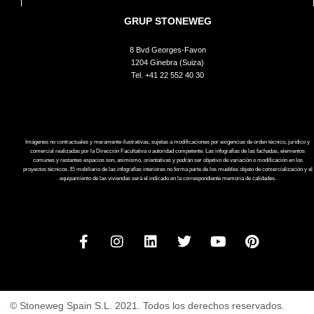
GRUP STONEWEG
8 Bvd Georges-Favon
1204 Ginebra (Suiza)
Tel.
+41 22 552 40 30
Imágenes no contractuales y meramente ilustrativas, sujetas a modificaciones por exigencias de orden técnico, jurídico y
comercial realizadas por la Dirección Facultativa o autoridad competente. Las infografías de las fachadas, elementos
comunes y restantes espacios son, asimismo, orientativas y podrán ser objetivo de variación o modificación en los
proyectos técnicos. El mobiliario de las infografías interiores no forma parte de los muebles objeto de comercialización y el
equipamiento de las viviendas será el indicado en la correspondiente memoria de calidades.
© Stoneweg Spain S.L. 2021. Todos los derechos reservados.