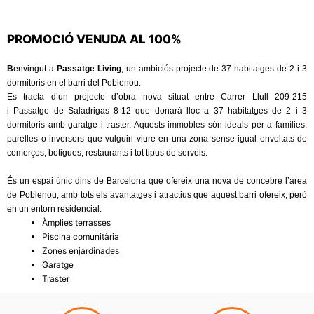
PROMOCIÓ VENUDA AL 100%
B
envingut a
Passatge Living
, un ambiciós projecte de 37 habitatges de 2 i 3
dormitoris en el barri del Poblenou.
Es tracta d’un projecte d’obra nova situat entre Carrer Llull 209-215
i Passatge de Saladrigas 8-12 que donarà lloc a 37 habitatges de 2 i 3
dormitoris amb garatge i traster. Aquests immobles són ideals per a famílies,
parelles o inversors que vulguin viure en una zona sense igual envoltats de
comerços, botigues, restaurants i tot tipus de serveis.
És un espai únic dins de Barcelona que ofereix una nova de concebre l’àrea
de Poblenou, amb tots els avantatges i atractius que aquest barri ofereix, però
en un entorn residencial.
Àmplies terrasses
Piscina comunitària
Zones enjardinades
Garatge
Traster