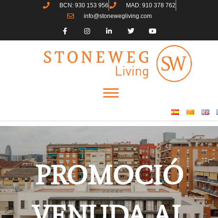
BCN: 930 153 956
MAD: 910 378 762
info@stonewegliving.com
PROMOCIÓ
VENUDA AL