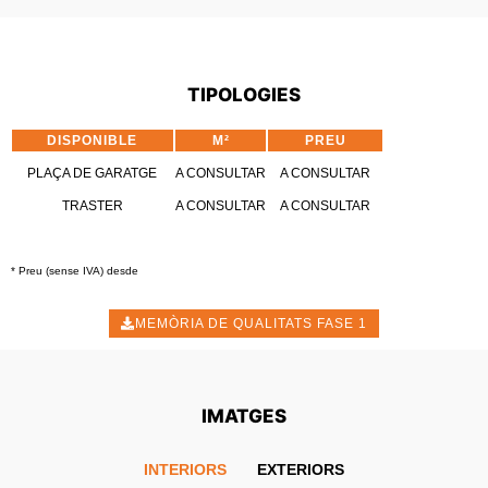
TIPOLOGIES
DISPONIBLE
M²
PREU
PLA
ÇA DE GARATGE
A CONSULTAR
A CONSULTAR
TRASTER
A CONSULTAR
A CONSULTAR
* Preu (sense IVA) desde
MEMÒRIA DE QUALITATS FASE 1
IMATGES
INTERIORS
EXTERIORS