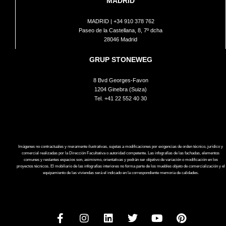
MADRID
MADRID |
+34 910 378 762
Paseo de la Castellana, 8, 7º dcha
28046 Madrid
GRUP STONEWEG
8 Bvd Georges-Favon
1204 Ginebra (Suiza)
Tel.
+41 22 552 40 30
Imágenes no contractuales y meramente ilustrativas, sujetas a modificaciones por exigencias de orden técnico, jurídico y
comercial realizadas por la Dirección Facultativa o autoridad competente. Las infografías de las fachadas, elementos
comunes y restantes espacios son, asimismo, orientativas y podrán ser objetivo de variación o modificación en los
proyectos técnicos. El mobiliario de las infografías interiores no forma parte de los muebles objeto de comercialización y el
equipamiento de las viviendas será el indicado en la correspondiente memoria de calidades.