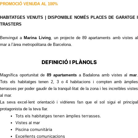
PROMOCIÓ VENUDA AL 100%
HABITATGES VENUTS | DISPONIBLE NOMÉS PLACES DE GARATGE I
TRASTERS
Benvingut a
Marina Living
, un projecte de 89 apartaments amb vistes a
mar a l’àrea metropolitana de Barcelona.
DEFINICIÓ I PLÀNOLS
Magnífica oportunitat de
89 apartaments
a Badalona amb vistes al
mar
Tots els habitatges tenen 2, 3 o 4 habitacions i compten amb àmplies
terrasses per poder gaudir de la tranquil·litat de la zona i les increïbles vistes
al mar.
La seva excel·lent orientació i vidrieres fan que el sol sigui el principal
protagonista de la teva llar.
Tots els habitatges tenen àmplies terrasses.
Vistes al mar
Piscina comunitària
Excel·lents comunicacions