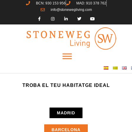
BCN: 930 153 956
MAD: 910 378 762
info@stonewegliving.com
TROBA EL TEU HABITATGE IDEAL
MADRID
BARCELONA