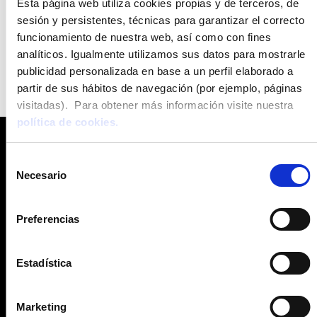
Esta página web utiliza cookies propias y de terceros, de
sesión y persistentes, técnicas para garantizar el correcto
funcionamiento de nuestra web, así como con fines
analíticos. Igualmente utilizamos sus datos para mostrarle
publicidad personalizada en base a un perfil elaborado a
partir de sus hábitos de navegación (por ejemplo, páginas
visitadas). Para obtener más información visite nuestra
política de cookies.
Selección
NEWSLETTER
Necesario
de
consentimiento
Rep mitjançant el formulari per estar a el dia de totes les novetats
de Stoneweg Living
Preferencias
Estadística
He llegit i accepto la
Marketing
Política de Privacitat
.