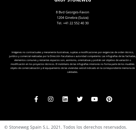
8 Bvd Georges-Favon
1204 Ginebra (Suiza)
Tel.
+41 22 552 40 30
Imágenes no contractuales y meramente ilustrativas, sujetas a modificaciones por exigencias de orden técnico,
jurídico y comercial realizadas por la Dirección Facultativa o autoridad competente. Las infografías de las fachadas,
elementos comunes y restantes espacios son, asimismo, orientativas y podrán ser objetivo de variación o
modificación en los proyectos técnicos. El mobiliario de las infografías interiores no forma parte de los muebles
objeto de comercialización y el equipamiento de las viviendas será el indicado en la correspondiente memoria de
calidades.
© Stoneweg Spain S.L. 2021. Todos los derechos reservados.