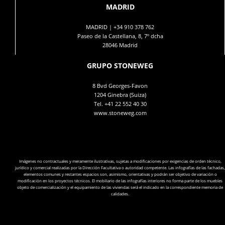
MADRID
MADRID |
+34 910 378 762
Paseo de la Castellana, 8, 7º dcha
28046 Madrid
GRUPO STONEWEG
8 Bvd Georges-Favon
1204 Ginebra (Suiza)
Tel.
+41 22 552 40 30
www.stoneweg.com
Imágenes no contractuales y meramente ilustrativas, sujetas a modificaciones por exigencias de orden técnico,
jurídico y comercial realizadas por la Dirección Facultativa o autoridad competente. Las infografías de las fachadas,
elementos comunes y restantes espacios son, asimismo, orientativas y podrán ser objetivo de variación o
modificación en los proyectos técnicos. El mobiliario de las infografías interiores no forma parte de los muebles
objeto de comercialización y el equipamiento de las viviendas será el indicado en la correspondiente memoria de
calidades.