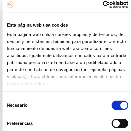
divertido con sombreros de brujita a alguno,
arañas de plástico encima de las calabazas, etc.
Velas, muchas velas. Si hay algo que consigue dar
ese ambiente spooky de Halloween, la clave está
Esta página web usa cookies
en la iluminación y si tienes numerosas velitas,
Esta página web utiliza cookies propias y de terceros, de
conseguirás darle a tu casa ese
vibe
de terror que
sesión y persistentes, técnicas para garantizar el correcto
tanto reclama esta fecha.
funcionamiento de nuestra web, así como con fines
analíticos. Igualmente utilizamos sus datos para mostrarle
Juegos y actividades divertidos para los niños
publicidad personalizada en base a un perfil elaborado a
Hacer galletas de Navidad
partir de sus hábitos de navegación (por ejemplo, páginas
Decorar una calabaza
visitadas). Para obtener más información visite nuestra
Prepara un delicioso pumpkin spice
política de cookies.
Maratón de películas de Halloween: puedes
inclinarte por algunos clásicos como
Sleepy
Selección
Hollow
o
IT
o bien optar por algunas más child
Necesario
de
friendly, como
Beetlejuice, Hocus Pocus
o
Casper
,
consentimiento
o bien episodios especiales de Halloween de
Preferencias
algunas series infantiles como
Bebé jefazo
o
Los