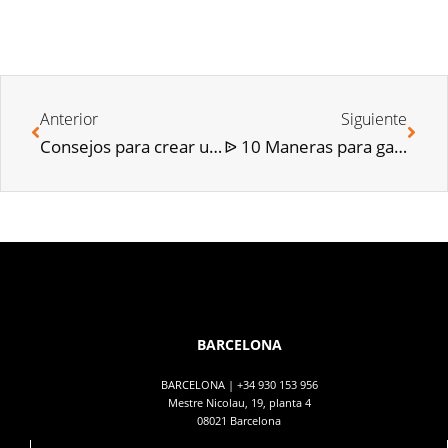
Anterior
Siguiente
Consejos para crear una zona de estudio en casa
ᐉ 10 Maneras para garantizar el cobro del alquiler cada mes
BARCELONA
BARCELONA |
+34 930 153 956
Mestre Nicolau, 19, planta 4
08021 Barcelona