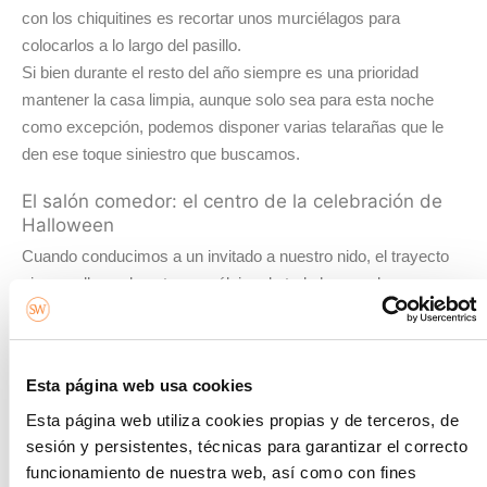
con los chiquitines es recortar unos murciélagos para
colocarlos a lo largo del pasillo.
Si bien durante el resto del año siempre es una prioridad
mantener la casa limpia, aunque solo sea para esta noche
como excepción, podemos disponer varias telarañas que le
den ese toque siniestro que buscamos.
El salón comedor: el centro de la celebración de
Halloween
Cuando conducimos a un invitado a nuestro nido, el trayecto
siempre lleva al centro neurálgico de todo hogar: el
salón/comedor.
Por lo tanto, hay que preparar este espacio con mucho cariño
para que esté a la altura de una noche de Halloween
Esta página web usa cookies
inolvidable.
Si queremos que nuestra casa respire un ambiente de
Esta página web utiliza cookies propias y de terceros, de
sesión y persistentes, técnicas para garantizar el correcto
Halloween más bien sutil y elegante, podemos optar por
funcionamiento de nuestra web, así como con fines
colocar varias calabazas de diferentes colores (naranja,