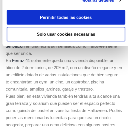
Mostrar detalles
Sácale partido a la terraza
Si tienes la suerte de disponer de una amplia y polivalente
Permitir todas las cookies
terraza como las de nuestra promoción de obra nueva en
Madrid Ferraz 41, esta es una excelente ocasión para que la
aproveches y puedas también darle unos toques decorativos
Solo usar cookies necesarias
muy otoñales y propios de Halloween, ya que la
iluminación
del balcón
en una fecha tan señalada como Halloween tiene
que ser única.
En
Ferraz 41
solamente queda una vivienda disponible, un
ático de 2 dormitorios, de 209 m2, con un diseño elegante y en
un edificio dotado de varias instalaciones que de bien seguro
te encantarán: un gym, un cine, un gastrobar, piscina
comunitaria, amplios jardines, garaje y trastero.
Pues bien, en esta vivienda también tendrás a tu alcance una
gran terraza y solárium que pueden ser el espacio perfecto
como guinda del pastel en vuestra fiesta de Halloween. Podéis
poner las mencionadas lucecitas para que sea un rincón
acogedor, preparar una cena deliciosa con algunos postres