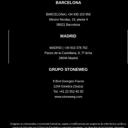
BARCELONA
BARCELONA |
+34 930 153 956
Mestre Nicolau, 19, planta 4
08021 Barcelona
MADRID
MADRID |
+34 910 378 762
Paseo de la Castellana, 8, 7º dcha
28046 Madrid
GRUPO STONEWEG
8 Bvd Georges-Favon
1204 Ginebra (Suiza)
Tel.
+41 22 552 40 30
www.stoneweg.com
Imágenes no contractuales y meramente ilustrativas, sujetas a modificaciones por exigencias de orden técnico, jurídico y
comercial realizadas por la Dirección Facultativa o autoridad competente. Las infografías de las fachadas, elementos