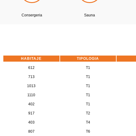
Consergeria
Sauna
HABITAJE
TIPOLOGIA
612
T1
713
T1
1013
T1
1110
T1
402
T1
917
T2
403
T4
807
T6