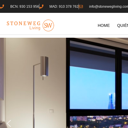
BCN: 930 153 956
MAD: 910 378 762
info@stonewegliving.co
HOME
QUIÉ