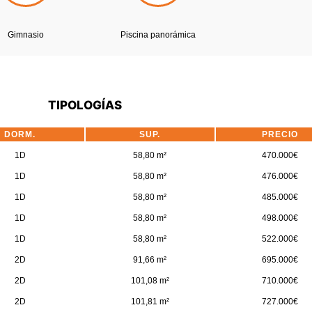
Gimnasio
Piscina panorámica
TIPOLOGÍAS
DORM.
SUP.
PRECIO
1D
58,80 m²
470.000€
1D
58,80 m²
476.000€
1D
58,80 m²
485.000€
1D
58,80 m²
498.000€
1D
58,80 m²
522.000€
2D
91,66 m²
695.000€
2D
101,08 m²
710.000€
2D
101,81 m²
727.000€