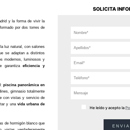
SOLICITA INF
rid y la forma de vivir la
 formado por dos torres de
la luz natural, con salones
que se adaptan a distintos
cios modernos, luminosos y
e garantiza
eficiencia y
d:
piscina panorámica en
dines, gimnasio totalmente
e con vistas y servicio de
estar y una
vida urbana de
He leído y acepto la
Po
zas de hormigón blanco que
n vistas verdaderamente