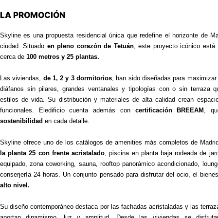
LA PROMOCIÓN
Skyline es una propuesta residencial única que redefine el horizonte de Mad
ciudad. Situado
en pleno corazón de Tetuán
, este proyecto icónico está
cerca de
100 metros y 25 plantas.
Las viviendas,
de 1, 2 y 3 dormitorios
, han sido diseñadas para maximizar 
diáfanos sin pilares, grandes ventanales y tipologías con o sin terraza 
estilos de vida. Su distribución y materiales de alta calidad crean espa
funcionales. Eledificio cuenta además con
certificación BREEAM
, qu
sostenibilidad
en cada detalle.
Skyline ofrece uno de los catálogos de amenities más completos de Madri
la planta 25 con frente acristalado
, piscina en planta baja rodeada de jar
equipado, zona coworking, sauna, rooftop panorámico acondicionado, loung
conserjería 24 horas. Un conjunto pensado para disfrutar del ocio, el bien
alto nivel.
Su diseño contemporáneo destaca por las fachadas acristaladas y las terra
aportan dinamismo, luz y amplitud. Desde las viviendas se disfruta