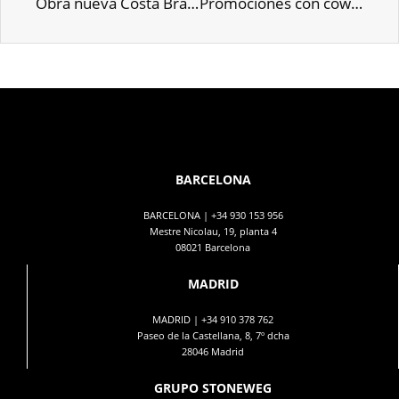
Obra nueva Costa Brava: promociones frente al mar
Promociones con coworking: el auge del trabajo remoto
BARCELONA
BARCELONA |
+34 930 153 956
Mestre Nicolau, 19, planta 4
08021 Barcelona
MADRID
MADRID |
+34 910 378 762
Paseo de la Castellana, 8, 7º dcha
28046 Madrid
GRUPO STONEWEG