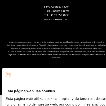
8 Bvd Georges-Favon
1204 Ginebra (Suiza)
Tel.
+41 22 552 40 30
www.stoneweg.com
Imágenes no contractuales y meramente ilustrativas, sujetas a modificaciones por exigencias de orden técnico,
jurídico y comercial realizadas por la Dirección Facultativa o autoridad competente. Las infografías de las fachadas,
elementos comunes y restantes espacios son, asimismo, orientativas y podrán ser objetivo de variación o
modificación en los proyectos técnicos. El mobiliario de las infografías interiores no forma parte de los muebles
objeto de comercialización y el equipamiento de las viviendas será el indicado en la correspondiente memoria de
calidades.
Esta página web usa cookies
Esta página web utiliza cookies propias y de terceros, de ses
© Stoneweg Spain S.L. 2022. Todos los derechos reservados.
funcionamiento de nuestra web, así como con fines analítico