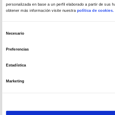
Política de Privacidad
Política de Cookies
Aviso Legal
personalizada en base a un perfil elaborado a partir de sus 
obtener más información visite nuestra
política de cookies.
Selección
Necesario
de
consentimiento
Preferencias
Estadística
Marketing