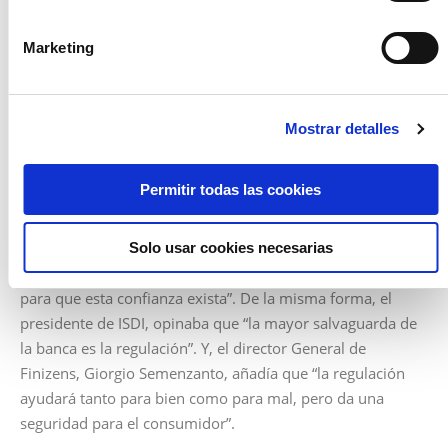
a través de voz el servicio este ahí».
Por el contrario, el experto en Advanced Analytics e
Marketing
Inteligencia Artificial y socio de Deloitte Digital, Pablo
González Muñoz, comentaba que «hay que diferenciar a
las compañías nuevas de las compañías de éxito. Es injusto
Mostrar detalles
comparar a la banca con una compañía de éxito, ya que el
banco tiene un legado de trabajo».
Permitir todas las cookies
Una de las cosas más básicas de las relaciones que se dan
entre la banca y el cliente es la confianza. Enrique Tellado
decía que “con las nuevas tecnologías tenemos que
Solo usar cookies necesarias
perseguir la confianza. La regulación establece los pilares
para que esta confianza exista”. De la misma forma, el
presidente de ISDI, opinaba que “la mayor salvaguarda de
la banca es la regulación”. Y, el director General de
Finizens, Giorgio Semenzanto, añadía que “la regulación
ayudará tanto para bien como para mal, pero da una
seguridad para el consumidor”.