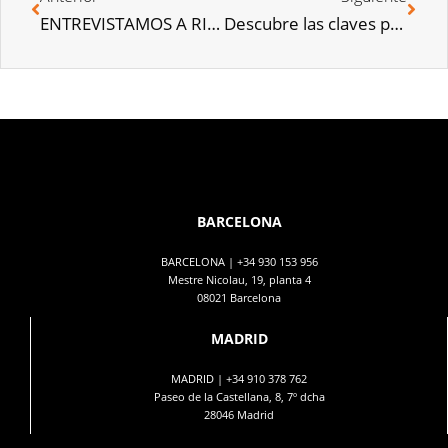
ENTREVISTAMOS A RICARDO MARTÍ-FLUXÀ, PRESIDENTE DE LA ASOCIACION DE CONSULTORAS INMOBILIARIAS
Descubre las claves para invertir en vivienda en 2018
BARCELONA
BARCELONA |
+34 930 153 956
Mestre Nicolau, 19, planta 4
08021 Barcelona
MADRID
MADRID |
+34 910 378 762
Paseo de la Castellana, 8, 7º dcha
28046 Madrid