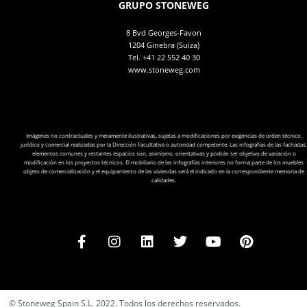
GRUPO STONEWEG
8 Bvd Georges-Favon
1204 Ginebra (Suiza)
Tel.
+41 22 552 40 30
www.stoneweg.com
Imágenes no contractuales y meramente ilustrativas, sujetas a modificaciones por exigencias de orden técnico,
jurídico y comercial realizadas por la Dirección Facultativa o autoridad competente. Las infografías de las fachadas,
elementos comunes y restantes espacios son, asimismo, orientativas y podrán ser objetivo de variación o
modificación en los proyectos técnicos. El mobiliario de las infografías interiores no forma parte de los muebles
objeto de comercialización y el equipamiento de las viviendas será el indicado en la correspondiente memoria de
calidades.
© Stoneweg Spain S.L. 2022. Todos los derechos reservados.