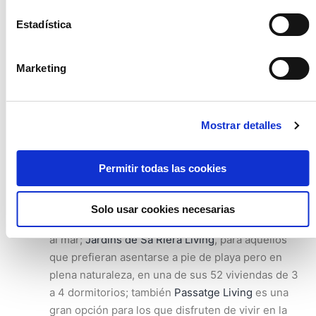
Buena localización.
Trasladarse a vivir a un sitio
Estadística
nuevo, implica buscar un plan de vida. Un lugar
donde echar raíces. Valora las zonas verdes que
hay alrededor del edificio, servicios como
Marketing
colegios, parques, centros de salud y por
supuesto los comercios de la zona. Las
conexiones ofrecen seguridad y calidad de vida. Y
Mostrar detalles
más, si se tiene la intención de formar una familia.
La promoción de 12 viviendas que
Stoneweg
Permitir todas las cookies
Living
tiene en la calle “
Marqués de Sentmenat
”
,
en pleno barrio de les Corts de Barcelona, es
ideal, como también lo son
El Turó de la Cisa
, un
Solo usar cookies necesarias
proyecto de 22 viviendas unifamiliares con vistas
al mar;
Jardins de Sa Riera Living
, para aquellos
que prefieran asentarse a pie de playa pero en
plena naturaleza, en una de sus 52 viviendas de 3
a 4 dormitorios; también
Passatge Living
es una
gran opción para los que disfruten de vivir en la