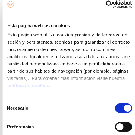
mejora la calificación energética de la misma.
A la mayoría nos gusta disfrutar de buenas vistas.
Esta página web usa cookies
Cuánto más alto esté situado el edificio, más luz
natural entrará en él
. Prescindir de divisiones,
Esta página web utiliza cookies propias y de terceros, de
muros de distribución o tabiques innecesarios,
sesión y persistentes, técnicas para garantizar el correcto
contribuirá a crear un espacio diáfano que es otra
funcionamiento de nuestra web, así como con fines
de las cosas que buscan las parejas. Las
analíticos. Igualmente utilizamos sus datos para mostrarle
edificaciones más deseadas son las que hacen
publicidad personalizada en base a un perfil elaborado a
partir de sus hábitos de navegación (por ejemplo, páginas
desaparecer las barreras visuales. Además, a más
visitadas). Para obtener más información visite nuestra
altura, menos ruido de transeúntes, motores y
política de cookies.
contaminación. La primera promoción que nos
viene a la mente, sin duda, es
Skyline
,
compuesta
de dos torres de 100 metros de altura
con todo lo
Selección
Necesario
necesario y más: piscina panorámica en la planta
de
consentimiento
25, huerto urbano, gimnasio, solárium, sauna,
amplias terrazas, …
Preferencias