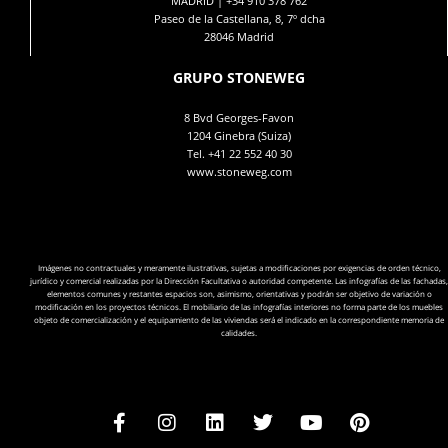
MADRID |
+34 910 378 762
Paseo de la Castellana, 8, 7º dcha
28046 Madrid
GRUPO STONEWEG
8 Bvd Georges-Favon
1204 Ginebra (Suiza)
Tel.
+41 22 552 40 30
www.stoneweg.com
Imágenes no contractuales y meramente ilustrativas, sujetas a modificaciones por exigencias de orden técnico,
jurídico y comercial realizadas por la Dirección Facultativa o autoridad competente. Las infografías de las fachadas,
elementos comunes y restantes espacios son, asimismo, orientativas y podrán ser objetivo de variación o
modificación en los proyectos técnicos. El mobiliario de las infografías interiores no forma parte de los muebles
objeto de comercialización y el equipamiento de las viviendas será el indicado en la correspondiente memoria de
calidades.