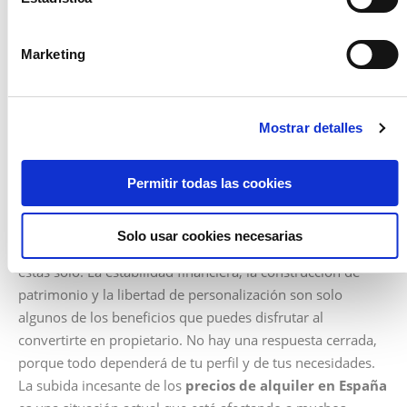
aumentar año tras año, una hipoteca fija te proporciona la
seguridad de un pago mensual consistente a lo largo del
Marketing
tiempo.
El mercado de alquiler puede ser impredecible, con tasas
de alquiler que pueden dispararse en respuesta a la
Mostrar detalles
demanda y otros factores económicos. Al ser propietario,
tienes un mayor control sobre tu situación de vivienda y
no estás a merced de los cambios bruscos en los precios
Permitir todas las cookies
de alquiler.
Si el aumento constante de los alquileres te ha llevado a
Solo usar cookies necesarias
considerar seriamente la compra de una propiedad, no
estás solo. La estabilidad financiera, la construcción de
patrimonio y la libertad de personalización son solo
algunos de los beneficios que puedes disfrutar al
convertirte en propietario. No hay una respuesta cerrada,
porque todo dependerá de tu perfil y de tus necesidades.
La subida incesante de los
precios de alquiler en España