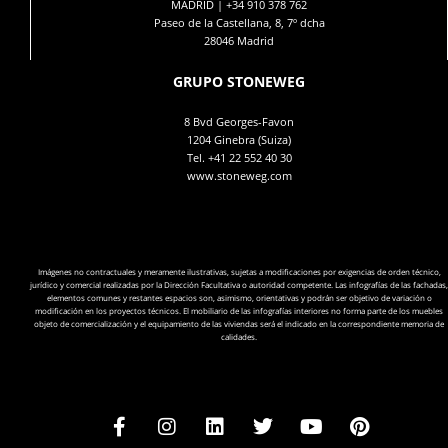
MADRID |
+34 910 378 762
Paseo de la Castellana, 8, 7º dcha
28046 Madrid
GRUPO STONEWEG
8 Bvd Georges-Favon
1204 Ginebra (Suiza)
Tel.
+41 22 552 40 30
www.stoneweg.com
Imágenes no contractuales y meramente ilustrativas, sujetas a modificaciones por exigencias de orden técnico,
jurídico y comercial realizadas por la Dirección Facultativa o autoridad competente. Las infografías de las fachadas,
elementos comunes y restantes espacios son, asimismo, orientativas y podrán ser objetivo de variación o
modificación en los proyectos técnicos. El mobiliario de las infografías interiores no forma parte de los muebles
objeto de comercialización y el equipamiento de las viviendas será el indicado en la correspondiente memoria de
calidades.