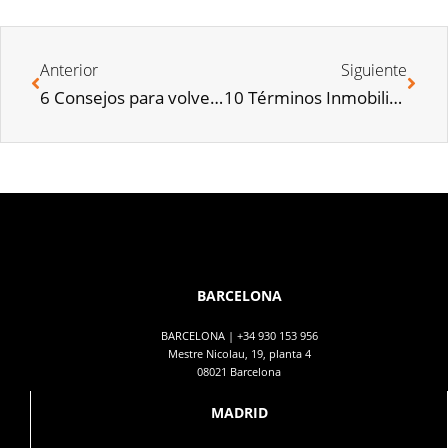
Anterior
Siguiente
6 Consejos para volver a la rutina después de las vacaciones
10 Términos Inmobiliarios que deberías conocer | Glosario
BARCELONA
BARCELONA |
+34 930 153 956
Mestre Nicolau, 19, planta 4
08021 Barcelona
MADRID