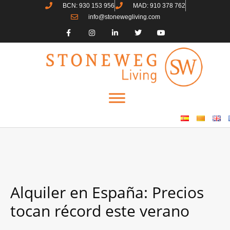
BCN: 930 153 956
MAD: 910 378 762
info@stonewegliving.com
Alquiler en España: Precios
tocan récord este verano