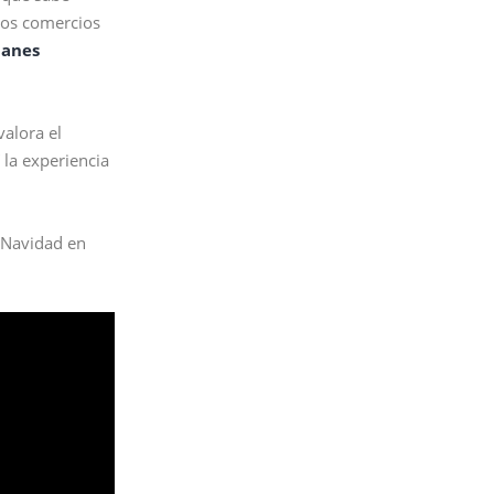
 los comercios
lanes
valora el
 la experiencia
a Navidad en