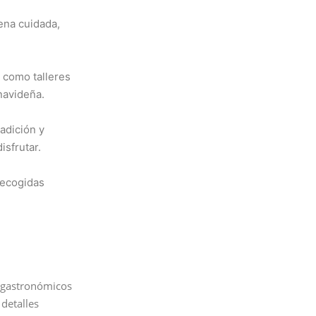
ena cuidada,
 como talleres
navideña.
adición y
isfrutar.
recogidas
s gastronómicos
 detalles