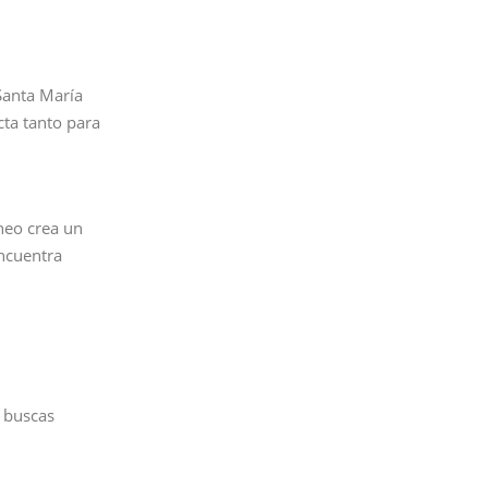
 Santa María
cta tanto para
neo crea un
encuentra
i buscas