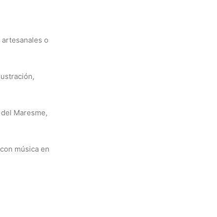
 artesanales o
lustración,
s del Maresme,
 con música en