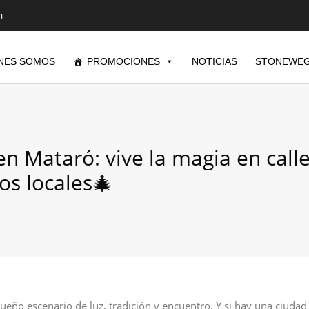
m
NES SOMOS
PROMOCIONES
NOTICIAS
STONEWEG
n Mataró: vive la magia en calle
os locales🎄
eño escenario de luz, tradición y encuentro. Y si hay una ciudad