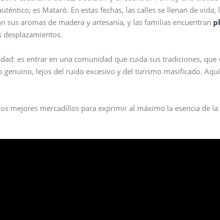
ntico, es Mataró. En estas fechas, las calles se llenan de vida,
an sus aromas de madera y artesanía, y las familias encuentran
p
s desplazamientos.
iudad: es entrar en una comunidad que cuida sus tradiciones, que 
genuino, lejos del ruido excesivo y del turismo masificado. Aquí
los mejores mercadillos para exprimir al máximo la esencia de l