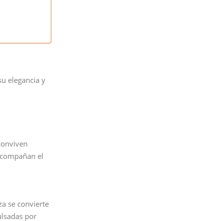
su elegancia y
 conviven
 acompañan el
za se convierte
ulsadas por