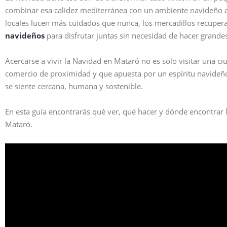
combinar esa calidez mediterránea con un ambiente navideño auté
locales lucen más cuidados que nunca, los mercadillos recuper
navideños
para disfrutar juntas sin necesidad de hacer grande
Acercarse a vivir la Navidad en Mataró no es solo visitar una c
comercio de proximidad y que apuesta por un espíritu navideño 
se siente cercana, humana y sostenible.
En esta guía encontrarás qué ver, qué hacer y dónde encontrar 
Mataró.