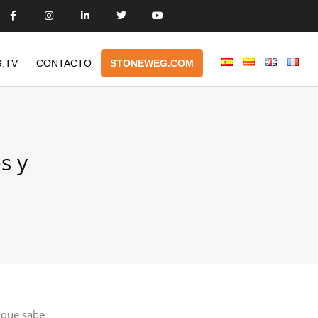
.TV
CONTACTO
STONEWEG.COM
s y
 que sabe