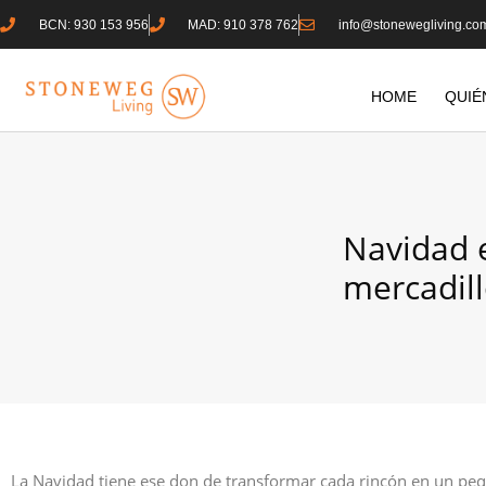
BCN: 930 153 956
MAD: 910 378 762
info@stonewegliving.co
HOME
QUIÉ
Navidad e
mercadill
La Navidad tiene ese don de transformar cada rincón en un pequ