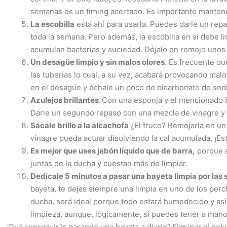
semanas es un timing acertado. Es importante mantene
La escobilla
está ahí para usarla. Puedes darle un repa
toda la semana. Pero además, la escobilla en sí debe l
acumulan bacterias y suciedad. Déjalo en remojo unos 
Un desagüe limpio y sin malos olores.
Es frecuente qu
las tuberías lo cual, a su vez, acabará provocando ma
en el desagüe y échale un poco de bicarbonato de sodio
Azulejos brillantes.
Con una esponja y el mencionado b
Darle un segundo repaso con una mezcla de vinagre y 
Sácale brillo a la alcachofa
¿El truco? Remojarla en un
vinagre pueda actuar disolviendo la cal acumulada. ¡Est
Es mejor que uses jabón líquido que de barra,
porque e
juntas de la ducha y cuestan más de limpiar.
Dedícale 5 minutos a pasar una bayeta limpia por las 
bayeta, te dejas siempre una limpia en uno de los per
ducha, será ideal porque todo estará humedecido y así
limpieza, aunque, lógicamente, si puedes tener a mano
¿Qué conseguirás pasando una bayeta a diario? Eliminar el polvo,