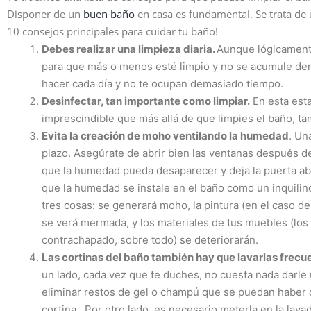
Disponer de un
buen baño
en casa es fundamental. Se trata de
10 consejos principales para cuidar tu baño!
Debes realizar una limpieza diaria.
Aunque lógicamente 
para que más o menos esté limpio y no se acumule dem
hacer cada día y no te ocupan demasiado tiempo.
Desinfectar, tan importante como limpiar.
En esta est
imprescindible que más allá de que limpies el baño, t
Evita la creación de moho ventilando la humedad
. Un
plazo. Asegúrate de abrir bien las ventanas
después de
que la humedad pueda desaparecer y deja la puerta abi
que la humedad se instale en el baño como un inquili
tres cosas: se generará moho, la pintura (en el caso de
se verá mermada, y los materiales de tus muebles (lo
contrachapado, sobre todo) se deteriorarán.
Las cortinas del baño también hay que lavarlas frec
un lado, cada vez que te duches, no cuesta nada darle
eliminar restos de gel o champú que se puedan haber 
cortina.
Por otro lado, es necesario meterla en la lava