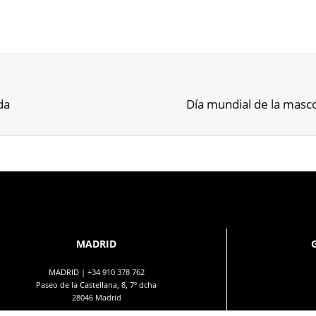
da
Día mundial de la mas
MADRID
MADRID |
+34 910 378 762
Paseo de la Castellana, 8, 7º dcha
28046 Madrid