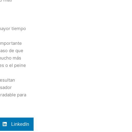
 mayor tiempo
 importante
 caso de que
 mucho más
es o el peine
resultan
nsador
gradable para
LinkedIn