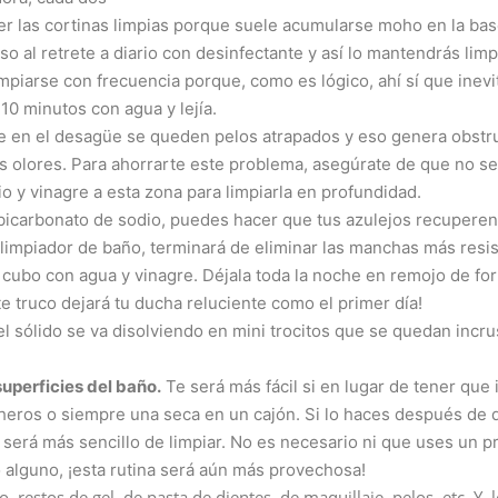
r las cortinas limpias porque suele acumularse moho en la bas
so al retrete a diario con desinfectante y así lo mantendrás lim
impiarse con frecuencia porque, como es lógico, ahí sí que inev
10 minutos con agua y lejía.
e en el desagüe se queden pelos atrapados y eso genera obstr
los olores. Para ahorrarte este problema, asegúrate de que no 
 y vinagre a esta zona para limpiarla en profundidad.
icarbonato de sodio, puedes hacer que tus azulejos recuperen s
limpiador de baño, terminará de eliminar las manchas más resis
 cubo con agua y vinagre. Déjala toda la noche en remojo de fo
e truco dejará tu ducha reluciente como el primer día!
l sólido se va disolviendo en mini trocitos que se quedan incru
superficies del baño.
Te será más fácil si en lugar de tener que 
cheros o siempre una seca en un cajón. Si lo haces después de 
 será más sencillo de limpiar. No es necesario ni que uses un p
 alguno, ¡esta rutina será aún más provechosa!
 restos de gel, de pasta de dientes, de maquillaje, pelos, etc. Y, 