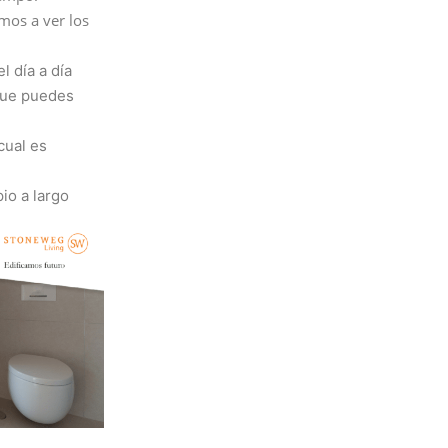
mos a ver los
l día a día
 que puedes
cual es
io a largo