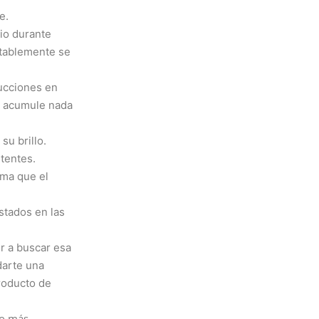
e.
pio durante
itablemente se
ucciones en
se acumule nada
u brillo.
tentes.
rma que el
stados en las
ir a buscar esa
darte una
roducto de
lo más