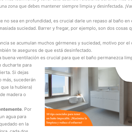
 una zona que debes mantener siempre limpia y desinfectada. ¡Va
no sea en profundidad, es crucial darle un repaso al baño en e
asiada suciedad. Barrer y fregar, por ejemplo, son dos cosas
ancia se acumulan muchos gérmenes y suciedad, motivo por el 
ambién te asegures de que está desinfectado.
a buena ventilación es crucial para que el baño permanezca limp
 ducharte para
erta. Si dejas
no más, sucederán
 que la hubiera)
s de madera o
uentemente
. Por
 un agua para
quedado en la
dora, cada dos