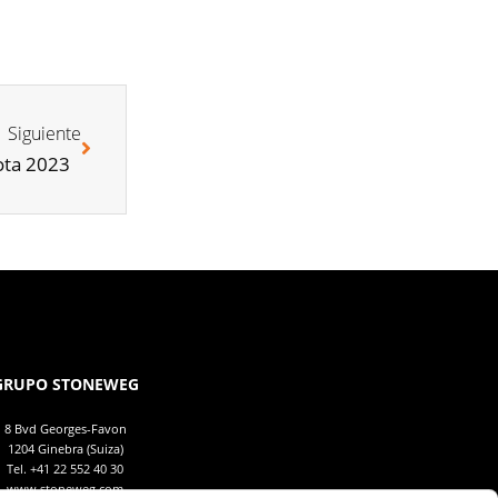
Siguiente
cota 2023
GRUPO STONEWEG
8 Bvd Georges-Favon
1204 Ginebra (Suiza)
Tel.
+41 22 552 40 30
www.stoneweg.com