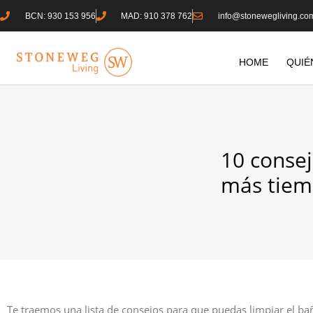
BCN: 930 153 956
MAD: 910 378 762
info@stonewegliving.co
HOME
QUIÉ
10 consej
más tie
Te traemos una lista de consejos para que puedas limpiar el ba