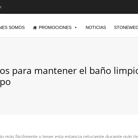
m
NES SOMOS
PROMOCIONES
NOTICIAS
STONEWEG
os para mantener el baño limpi
mpo
ño más fácilmente y tener esta estancia reluciente durante más t