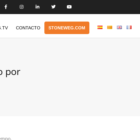
.TV
CONTACTO
STONEWEG.COM
o por
iempo.