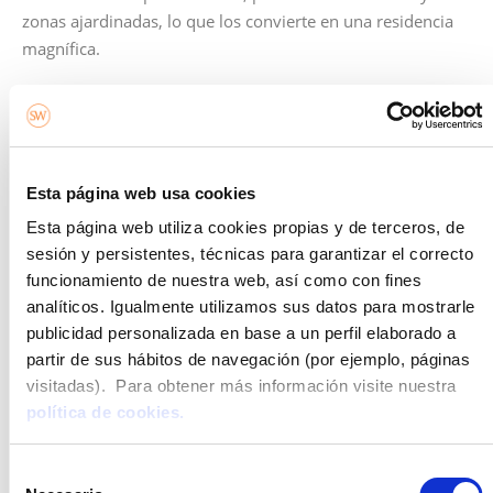
zonas ajardinadas, lo que los convierte en una residencia
magnífica.
Razones para vivir en la costa
Si bien
las viviendas cerca de la playa son un reclamo
para nuestros sentidos, las vistas no son su única
atracción
. Si aún no te has convencido, podemos darte 8
Esta página web usa cookies
razones para pensar en un inmueble de estas
Esta página web utiliza cookies propias y de terceros, de
características como un lugar donde residir habitualmente
sesión y persistentes, técnicas para garantizar el correcto
o pasar largas temporadas.
funcionamiento de nuestra web, así como con fines
Menos estrés.
Dicen que el sentido del olfato es
analíticos. Igualmente utilizamos sus datos para mostrarle
uno de los que más recuerdos nos aporta y el olor
publicidad personalizada en base a un perfil elaborado a
a mar, siempre nos evoca buenos momentos. En
partir de sus hábitos de navegación (por ejemplo, páginas
este caso, tiene su explicación científica. La brisa
visitadas). Para obtener más información visite nuestra
marina contiene iones de hidrógeno de carga
política de cookies.
negativa que propician el aumento de los niveles
de serotonina. Un neurotransmisor que nos ayuda
Selección
a relajarnos. Esto se traduce en
una reducción de