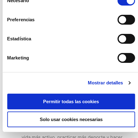
Necesario
de
la ansiedad y el estrés, un aumento de la energía
consentimiento
y una reducción de la depresión
.
Preferencias
Más felices.
Si a lo explicado en el punto anterior,
le sumamos que el sonido de las olas del mar
activa una parte de nuestro cerebro asociada a las
Estadística
emociones y la autorreflexión,
el resultado es una
mayor sensación de paz, equilibrio y bienestar
Marketing
interior
.
En armonía con nuestro entorno
Contemplar las
aguas tranquilas o el romper de la olas nos relaja.
Mostrar detalles
Y esto no es una percepción personal.
Ver,
escuchar y sentir el mar cerca de nosotros hace
que el cerebro conecte mejor con todo lo que nos
Permitir todas las cookies
rodea
, se ponga en “modo descanso” y nos
aporte calma interior.
Solo usar cookies necesarias
Una vida más saludable.
Está demostrado que
vivir cerca del mar propicia mantener un estilo de
vida más activo, practicar más deporte y hacer