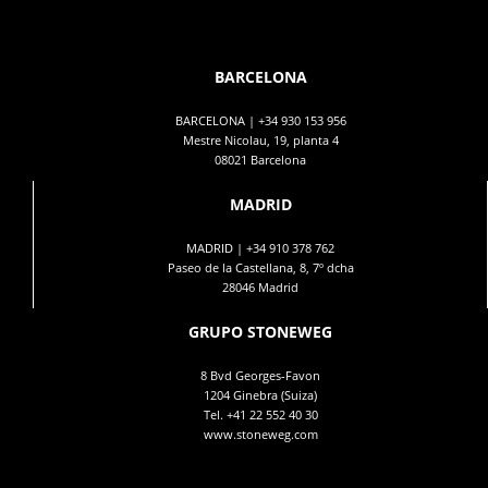
BARCELONA
BARCELONA |
+34 930 153 956
Mestre Nicolau, 19, planta 4
08021 Barcelona
MADRID
MADRID |
+34 910 378 762
Paseo de la Castellana, 8, 7º dcha
28046 Madrid
GRUPO STONEWEG
8 Bvd Georges-Favon
1204 Ginebra (Suiza)
Tel.
+41 22 552 40 30
www.stoneweg.com