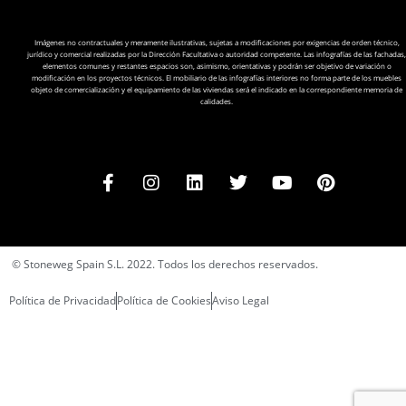
Imágenes no contractuales y meramente ilustrativas, sujetas a modificaciones por exigencias de orden técnico,
jurídico y comercial realizadas por la Dirección Facultativa o autoridad competente. Las infografías de las fachadas,
elementos comunes y restantes espacios son, asimismo, orientativas y podrán ser objetivo de variación o
modificación en los proyectos técnicos. El mobiliario de las infografías interiores no forma parte de los muebles
objeto de comercialización y el equipamiento de las viviendas será el indicado en la correspondiente memoria de
calidades.
© Stoneweg Spain S.L. 2022. Todos los derechos reservados.
Política de Privacidad
Política de Cookies
Aviso Legal