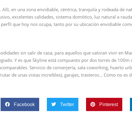
llí, en una zona envidiable, céntrica, tranquila y rodeada de nat
usivo, excelentes calidades, sistema domótico, luz natural a raud
el perfil que hoy nos ocupa, tanto por su ubicación envidiable com
odidades sin salir de casa, para aquellos que valoran vivir en Ma
giado. Y es que Skyline está compuesto por dos torres de 100m d
comparables. Servicio de conserjería, sala coworking, huerto ur
sfrutar de unas vistas increíbles), garajes, trasteros… Como no es d
Facebook
Twitter
Pinterest