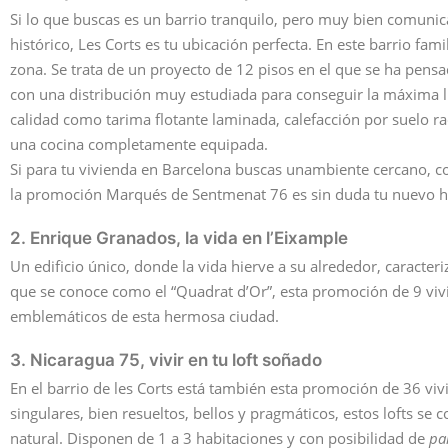
Si lo que buscas es un barrio tranquilo, pero muy bien comunica
histórico, Les Corts es tu ubicación perfecta. En este barrio fa
zona. Se trata de un proyecto de 12 pisos en el que se ha pensa
con una distribución muy estudiada para conseguir la máxima lu
calidad como tarima flotante laminada, calefacción por suelo r
una cocina completamente equipada.
Si para tu vivienda en Barcelona buscas unambiente cercano, co
la promoción Marqués de Sentmenat 76 es sin duda tu nuevo h
2. Enrique Granados, la vida en l’Eixample
Un edificio único, donde la vida hierve a su alrededor, caracte
que se conoce como el “Quadrat d’Or”, esta promoción de 9 vivi
emblemáticos de esta hermosa ciudad.
3. Nicaragua 75, vivir en tu loft soñado
En el barrio de les Corts está también esta promoción de 36 vi
singulares, bien resueltos, bellos y pragmáticos, estos lofts se 
natural. Disponen de 1 a 3 habitaciones y con posibilidad de
pa