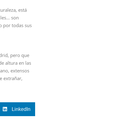
uraleza, está
ales… son
o por todas sus
drid, pero que
e altura en las
bano, extensos
e extrañar,
LinkedIn