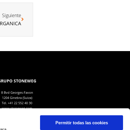
Siguiente
ORGANICA
GRUPO STONEWEG
8 Bvd Georges-Favon
1204 Ginebra (Suiza)
Tel.
+41 22 552 40 30
www.stoneweg.com
Permitir todas las cookies
para