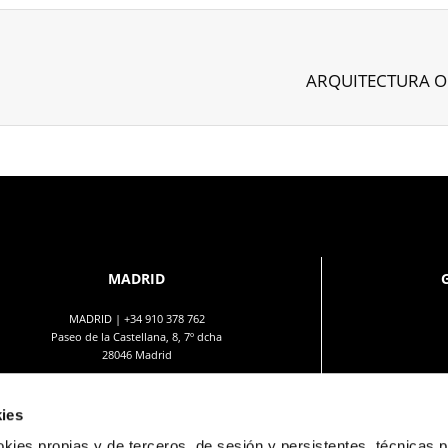
ARQUITECTURA 
MADRID
MADRID |
+34 910 378 762
Paseo de la Castellana, 8, 7º dcha
28046 Madrid
ies
okies propias y de terceros, de sesión y persistentes, técnicas 