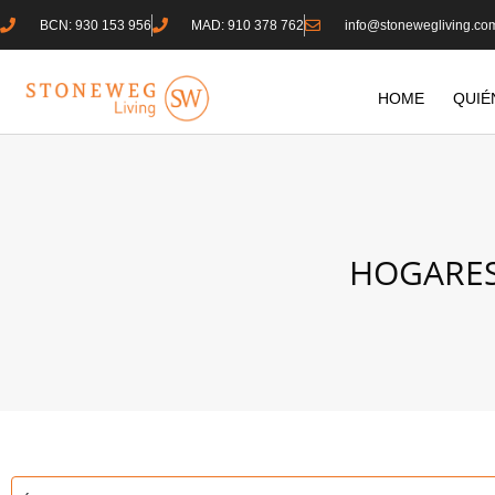
BCN: 930 153 956
MAD: 910 378 762
info@stonewegliving.co
HOME
QUIÉ
HOGARES