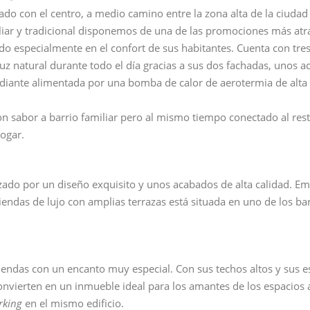
do con el centro, a medio camino entre la zona alta de la ciudad 
miliar y tradicional disponemos de una de las promociones más atra
do especialmente en el confort de sus habitantes. Cuenta con tre
z natural durante todo el día gracias a sus dos fachadas, unos a
adiante alimentada por una bomba de calor de aerotermia de alta 
n sabor a barrio familiar pero al mismo tiempo conectado al rest
ogar.
rizado por un diseño exquisito y unos acabados de alta calidad. E
endas de lujo con amplias terrazas está situada en uno de los ba
viendas con un encanto muy especial. Con sus techos altos y sus e
convierten en un inmueble ideal para los amantes de los espacios a
rking
en el mismo edificio.