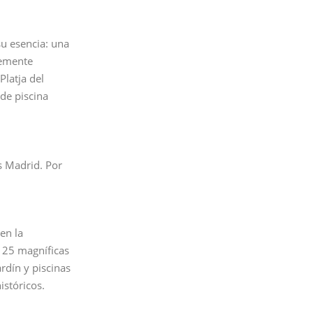
su esencia: una
temente
Platja del
de piscina
es Madrid. Por
en la
n 25 magníficas
rdín y piscinas
istóricos.