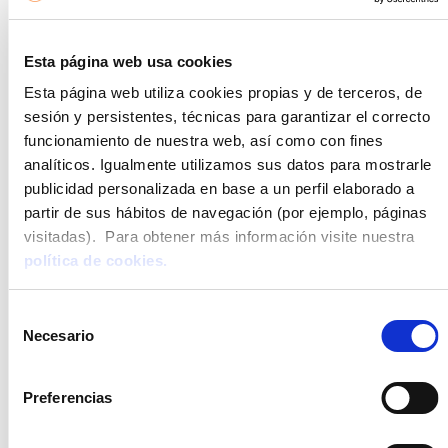
fotografías que te traigan buenos recuerdos y elementos
como flores (¡qué alegría dan!) o velas (siempre dan un
Esta página web usa cookies
buen toque y están tan de moda en tonos pastel, que lo
tienes muy fácil).
Esta página web utiliza cookies propias y de terceros, de
Por último, no olvides que el recibidor de tu vivienda
sesión y persistentes, técnicas para garantizar el correcto
también debe ser funcional, así que deberías poner un
funcionamiento de nuestra web, así como con fines
perchero para dejar la chaqueta al entrar en casa, las
analíticos. Igualmente utilizamos sus datos para mostrarle
mochilas de tus hijos…
publicidad personalizada en base a un perfil elaborado a
partir de sus hábitos de navegación (por ejemplo, páginas
Dos casos prácticos
visitadas). Para obtener más información visite nuestra
Veamos cómo podríamos llevar esta teoría a la práctica:
política de cookies.
Por ejemplo, en un ático de
Velaya
(una promoción de
obra nueva en la costa), lo ideal es jugar con el blanco
Selección
Necesario
(predominante en todo el edificio, lógicamente, pues se
de
trata de un proyecto de viviendas en el corazón de la Costa
consentimiento
del Sol) e incluir una
monstera
, un espejo que multiplique
Preferencias
la espaciosidad de esta zona.
¡Pero cuidado! Este debe ponerse en un sitio adecuado,