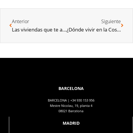
Anterior
Siguiente
Las viviendas que te ayudarán a volver a la rutina
¿Dónde vivir en la Costa del Sol? | Stoneweg Living
BARCELONA
BARCELONA |
+34 930 153 956
Mestre Nicolau, 19, planta 4
08021 Barcelona
MADRID