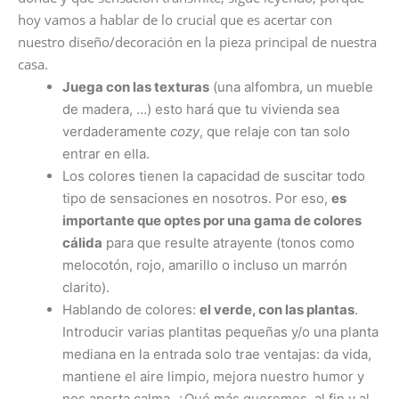
hoy vamos a hablar de lo crucial que es acertar con
nuestro diseño/decoración en la pieza principal de nuestra
casa.
Juega con las texturas
(una alfombra, un mueble
de madera, …) esto hará que tu vivienda sea
verdaderamente
cozy
, que relaje con tan solo
entrar en ella.
Los colores tienen la capacidad de suscitar todo
tipo de sensaciones en nosotros. Por eso,
es
importante que optes por una gama de colores
cálida
para que resulte atrayente (tonos como
melocotón, rojo, amarillo o incluso un marrón
clarito).
Hablando de colores:
el verde, con las plantas
.
Introducir varias plantitas pequeñas y/o una planta
mediana en la entrada solo trae ventajas: da vida,
mantiene el aire limpio, mejora nuestro humor y
nos aporta calma. ¿Qué más queremos, al fin y al