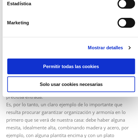
Estadística
según lo que dicta la sabia filosofía que trataremos a
continuación: delante de la puerta no, porque sino la
energía no se mantiene dentro, sino que se desvanece en
Marketing
cuanto la abrimos. Se debe poner en un lateral, de tal
forma que quede perpendicular a la puerta.
Finalmente, un toque de azul o verde
mint
para que quien
Mostrar detalles
entre recuerde que está en una increíble vivienda de obra
nueva en la playa.
En otro tipo de inmueble como sería
El Turo de la Cisa
, 12
Permitir todas las cookies
viviendas unifamiliares de 4 y 5 habitaciones, nos
encontramos con que habrá cosas varias de niños o
Solo usar cookies necesarias
adolescentes que tenderán a desbarajustar nuestra
preciosa entrada.
Es, por lo tanto, un claro ejemplo de lo importante que
resulta procurar garantizar organización y armonía en lo
primero que se verá de nuestra casa: debe haber alguna
mesita, idealmente alta, combinando madera y acero, por
ejemplo, con alguna plantita encima y con un plato