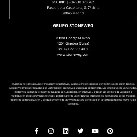
MADRID |
+34 910 378 762
Paseo de la Castellana, 8, 7º dcha
28046 Madrid
GRUPO STONEWEG
8 Bvd Georges-Favon
1204 Ginebra (Suiza)
Tel.
+41 22 552 40 30
www.stoneweg.com
Imágenes no contractuales y meramente ilustrativas, sujetas a modificaciones por exigencias de orden técnico,
jurídico y comercial realizadas por la Dirección Facultativa o autoridad competente. Las infografías de las fachadas,
elementos comunes y restantes espacios son, asimismo, orientativas y podrán ser objetivo de variación o
modificación en los proyectos técnicos. El mobiliario de las infografías interiores no forma parte de los muebles
objeto de comercialización y el equipamiento de las viviendas será el indicado en la correspondiente memoria de
calidades.