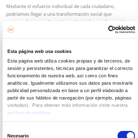
Mediante el esfuerzo individual de cada ciudadano,
podríamos llegar a una transformación social que
mejorara las cosas. A continuación, te damos algunos
tips
muy fáciles de aplicar sobre cómo podrías consumir
energía de una forma más sostenible:
Desenchufar dispositivos o cargadores, así como
Esta página web usa cookies
luces y televisores que no estés usando.
Desenchufar aquellos aparatos que no necesitan
Esta página web utiliza cookies propias y de terceros, de
estar permanentemente conectados.
sesión y persistentes, técnicas para garantizar el correcto
Usar la
luz natural en casa
siempre que puedas.
funcionamiento de nuestra web, así como con fines
Utilizar bombillas de bajo consumo.
analíticos. Igualmente utilizamos sus datos para mostrarle
publicidad personalizada en base a un perfil elaborado a
En lugar de recurrir sistemáticamente al
partir de sus hábitos de navegación (por ejemplo, páginas
microondas, intenta descongelar la comida
visitadas). Para obtener más información visite nuestra
sacándola con antelación del congelador.
política de cookies.
Regula el uso de la calefacción y aire
acondicionado.
Aplicar estas cositas a nuestro día a día es tan fácil como
Selección
Necesario
cambiar nuestros hábitos.
de