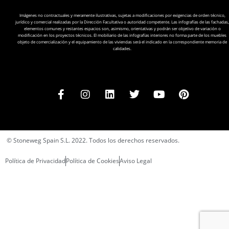
Imágenes no contractuales y meramente ilustrativas, sujetas a modificaciones por exigencias de orden técnico,
jurídico y comercial realizadas por la Dirección Facultativa o autoridad competente. Las infografías de las fachadas,
elementos comunes y restantes espacios son, asimismo, orientativas y podrán ser objetivo de variación o
modificación en los proyectos técnicos. El mobiliario de las infografías interiores no forma parte de los muebles
objeto de comercialización y el equipamiento de las viviendas será el indicado en la correspondiente memoria de
calidades.
© Stoneweg Spain S.L. 2022. Todos los derechos reservados.
Política de Privacidad
Política de Cookies
Aviso Legal