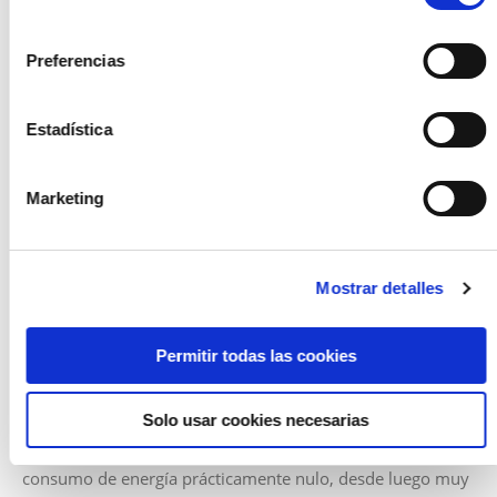
consentimiento
Cómo funciona la certificación energética en
Preferencias
viviendas
Si te has preguntado
para qué sirven las certificaciones
energéticas
, es importante que conozcas que la A y B son
Estadística
las mejores a las que puede aspirar una casa, entre otros
motivos porque tienen un
Marketing
Mostrar detalles
Permitir todas las cookies
Solo usar cookies necesarias
consumo de energía prácticamente nulo, desde luego muy