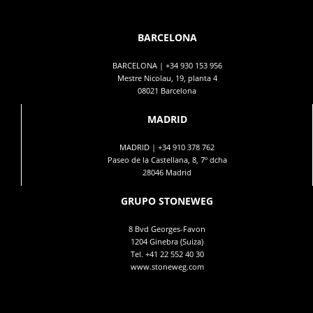
BARCELONA
BARCELONA |
+34 930 153 956
Mestre Nicolau, 19, planta 4
08021 Barcelona
MADRID
MADRID |
+34 910 378 762
Paseo de la Castellana, 8, 7º dcha
28046 Madrid
GRUPO STONEWEG
8 Bvd Georges-Favon
1204 Ginebra (Suiza)
Tel.
+41 22 552 40 30
www.stoneweg.com