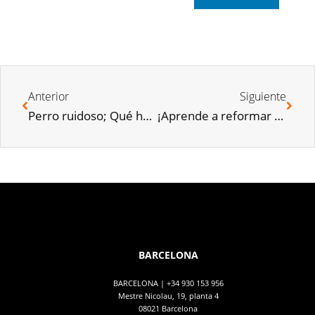
Anterior
Siguiente
Perro ruidoso; Qué hacer si el perro del vecino es molesto
¡Aprende a reformar tu baño sin hacer obras!
BARCELONA
BARCELONA |
+34 930 153 956
Mestre Nicolau, 19, planta 4
08021 Barcelona