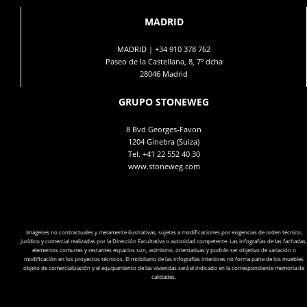
MADRID
MADRID |
+34 910 378 762
Paseo de la Castellana, 8, 7º dcha
28046 Madrid
GRUPO STONEWEG
8 Bvd Georges-Favon
1204 Ginebra (Suiza)
Tel.
+41 22 552 40 30
www.stoneweg.com
Imágenes no contractuales y meramente ilustrativas, sujetas a modificaciones por exigencias de orden técnico,
jurídico y comercial realizadas por la Dirección Facultativa o autoridad competente. Las infografías de las fachadas,
elementos comunes y restantes espacios son, asimismo, orientativas y podrán ser objetivo de variación o
modificación en los proyectos técnicos. El mobiliario de las infografías interiores no forma parte de los muebles
objeto de comercialización y el equipamiento de las viviendas será el indicado en la correspondiente memoria de
calidades.