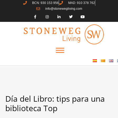
BCN: 930 153 956
MAD: 910 378 762
info@stonewegliving.com
Día del Libro: tips para una
biblioteca Top