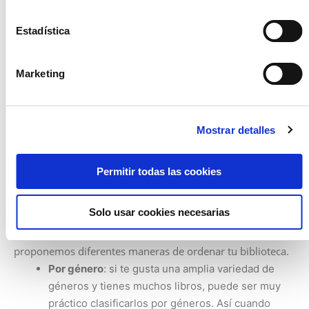
despejada.
Quita el polvo:
La forma más adecuada de limpiar
Estadística
tus libros es con un paño de microfibras o con un
plumero. Asimismo, debemos tener por
Marketing
costumbre que el estante permanezca despejado
también.
Establece una rutina regular:
Una vez al mes, por
Mostrar detalles
ejemplo, puedes dedicarle un rato a mantener tu
biblioteca limpia.
Permitir todas las cookies
Métodos para organizar tus libros
Cuando uno ya ha logrado recopilar una considerable
Solo usar cookies necesarias
cantidad de libros, empieza a resultarle imprescindible
poner un poco de orden a todo aquello. A continuación, te
proponemos diferentes maneras de ordenar tu biblioteca.
Por género
: si te gusta una amplia variedad de
géneros y tienes muchos libros, puede ser muy
práctico clasificarlos por géneros. Así cuando