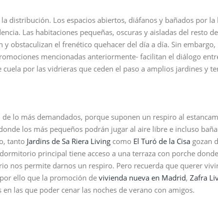
 la distribución. Los espacios abiertos, diáfanos y bañados por la 
ncia. Las habitaciones pequeñas, oscuras y aisladas del resto de
 obstaculizan el frenético quehacer del día a día. Sin embargo,
promociones mencionadas anteriormente- facilitan el diálogo entre
se cuela por las vidrieras que ceden el paso a amplios jardines y te
on de lo más demandados, porque suponen un respiro al estancami
donde los más pequeños podrán jugar al aire libre e incluso baña
o, tanto
Jardins de Sa Riera Living
como
El Turó de la Cisa
gozan d
l dormitorio principal tiene acceso a una terraza con porche dond
io nos permite darnos un respiro. Pero recuerda que querer vivir
 por ello que la promoción de
vivienda nueva en Madrid
,
Zafra Li
as en las que poder cenar las noches de verano con amigos.