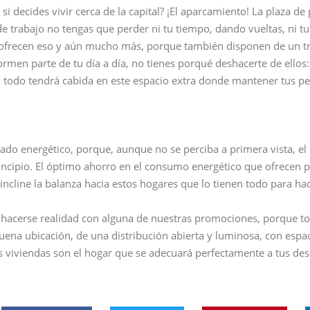
 decides vivir cerca de la capital? ¡El aparcamiento! La plaza de 
e trabajo no tengas que perder ni tu tiempo, dando vueltas, ni tu
ofrecen eso y aún mucho más, porque también disponen de un t
men parte de tu día a día, no tienes porqué deshacerte de ellos: 
os… todo tendrá cabida en este espacio extra donde mantener tus p
icado energético, porque, aunque no se perciba a primera vista, el b
principio. El óptimo ahorro en el consumo energético que ofrecen
incline la balanza hacia estos hogares que lo tienen todo para hace
hacerse realidad con alguna de nuestras promociones, porque tod
ena ubicación, de una distribución abierta y luminosa, con espac
viviendas son el hogar que se adecuará perfectamente a tus dese