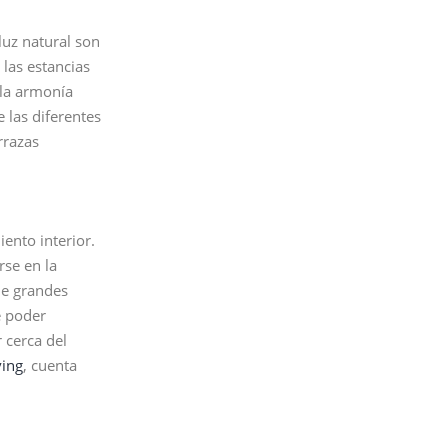
luz natural son
 las estancias
 la armonía
 las diferentes
rrazas
ento interior.
rse en la
e grandes
e poder
 cerca del
ving
, cuenta