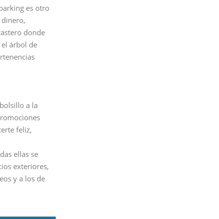
parking es otro
 dinero,
rastero donde
el árbol de
ertenencias
olsillo a la
 promociones
rte feliz,
as ellas se
ios exteriores,
os y a los de