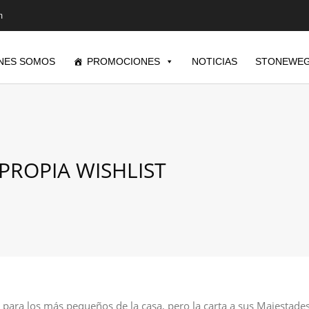
m
NES SOMOS
PROMOCIONES
NOTICIAS
STONEWEG
PROPIA WISHLIST
 para los más pequeños de la casa, pero la carta a sus Majestade