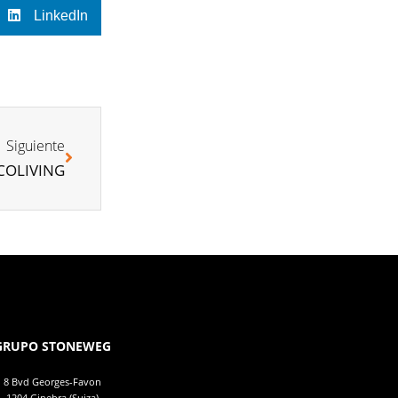
LinkedIn
Siguiente
COLIVING
GRUPO STONEWEG
8 Bvd Georges-Favon
1204 Ginebra (Suiza)