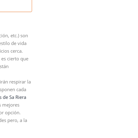
ión, etc.) son
stilo de vida
cios cerca.
es cierto que
stán
rán respirar la
disponen cada
ns de Sa Riera
os mejores
or opción.
es pero, a la