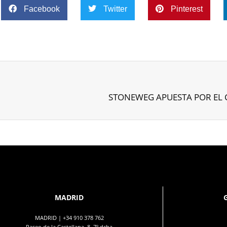
Facebook
Twitter
Pinterest
STONEWEG APUESTA POR EL 
MADRID
MADRID |
+34 910 378 762
Paseo de la Castellana, 8, 7º dcha