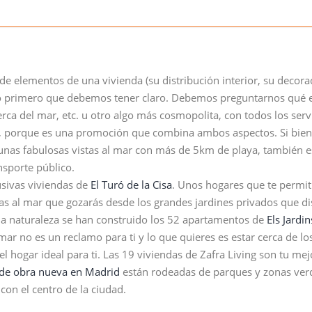
de elementos de una vivienda (su distribución interior, su decorac
 lo primero que debemos tener claro. Debemos preguntarnos qué e
ca del mar, etc. u otro algo más cosmopolita, con todos los servi
, porque es una promoción que combina ambos aspectos. Si bien 
nas fabulosas vistas al mar con más de 5km de playa, también e
sporte público.
usivas viviendas de
El Turó de la Cisa
. Unos hogares que te permiti
tas al mar que gozarás desde los grandes jardines privados que 
 la naturaleza se han construido los 52 apartamentos de
Els Jardi
 mar no es un reclamo para ti y lo que quieres es estar cerca de l
el hogar ideal para ti. Las 19 viviendas de Zafra Living son tu mej
 de obra nueva en Madrid
están rodeadas de parques y zonas verd
con el centro de la ciudad.