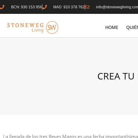
BCN: 930 153 956
MAD: 910 378 762
info@stonewegliving.co
HOME
QUIÉ
CREA TU 
La llegada de los tres Reyes Magos es una fecha importantísima