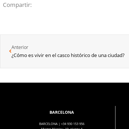
Compartir:
Anterior
¿Cómo es vivir en el casco histórico de una ciudad?
BARCELONA
BARCELONA |
+34 930 153 956
Mestre Nicolau, 19, planta 4