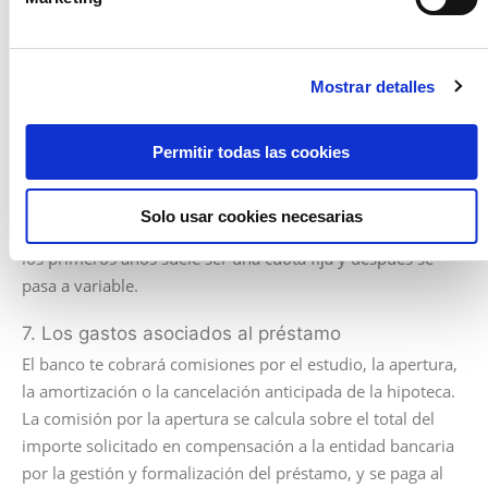
Existen distintos tipos de interés fijo, variable o mixto.
Cada uno de ellos con sus pros y contras. En el tipo fijo la
cuota será siempre la misma, ya que no dependerá de las
Mostrar detalles
fluctuaciones del mercado, sin embargo, suelen ser tipos
de interés más altos y, por lo tanto, pagarás una cuota más
cara. En la cuota variable, es el cliente quien asume las
Permitir todas las cookies
fluctuaciones del Euribor, si este indicador está a niveles
bajos, la cuota será más barata, si sube, irá aumentando.
Solo usar cookies necesarias
En el tipo mixto, se combinan ambos tipos, normalmente,
los primeros años suele ser una cuota fija y después se
pasa a variable.
7. Los gastos asociados al préstamo
El banco te cobrará comisiones por el estudio, la apertura,
la amortización o la cancelación anticipada de la hipoteca.
La comisión por la apertura se calcula sobre el total del
importe solicitado en compensación a la entidad bancaria
por la gestión y formalización del préstamo, y se paga al