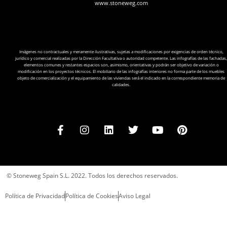
www.stoneweg.com
Imágenes no contractuales y meramente ilustrativas, sujetas a modificaciones por exigencias de orden técnico,
jurídico y comercial realizadas por la Dirección Facultativa o autoridad competente. Las infografías de las fachadas,
elementos comunes y restantes espacios son, asimismo, orientativas y podrán ser objetivo de variación o
modificación en los proyectos técnicos. El mobiliario de las infografías interiores no forma parte de los muebles
objeto de comercialización y el equipamiento de las viviendas será el indicado en la correspondiente memoria de
calidades.
© Stoneweg Spain S.L. 2022. Todos los derechos reservados.
Política de Privacidad
Política de Cookies
Aviso Legal