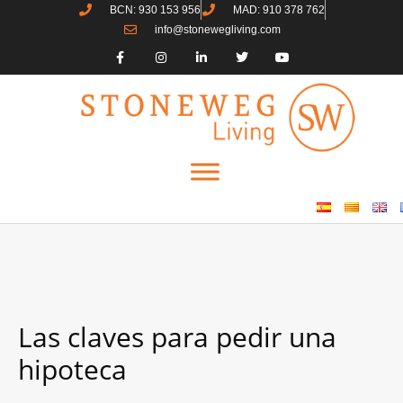
BCN: 930 153 956
MAD: 910 378 762
info@stonewegliving.com
Las claves para pedir una
hipoteca