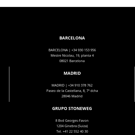
BARCELONA
BARCELONA |
+34 930 153 956
Mestre Nicolau, 19, planta 4
08021 Barcelona
MADRID
MADRID |
+34 910 378 762
Paseo de la Castellana, 8, 7º dcha
28046 Madrid
GRUPO STONEWEG
8 Bvd Georges-Favon
1204 Ginebra (Suiza)
Tel.
+41 22 552 40 30