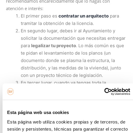
recomendamos encarecidamente que lo hagas con
atención e interés:
El primer paso es
contratar un arquitecto
para
tramitar la obtención de la licencia.
En segundo lugar, debes ir al Ayuntamiento y
solicitar la documentación que necesitas entregar
para
legalizar tu proyecto
. Lo más común es que
te pidan el levantamiento de los planos (un
documento donde se plasma la estructura, la
distribución, y las medidas de la vivienda), junto
con un proyecto técnico de legislación.
En tercer lugar, cuando ya tengas toda la
documentación necesaria, procedes a pedir la
licencia de legislación de la obra
.
En ese momento, el ayuntamiento debe chequear
toda esa información que hayas aportado y de dirá
Esta página web usa cookies
si tienes luz verde o no.
Esta página web utiliza cookies propias y de terceros, de
Si finalmente el ayuntamiento te da la licencia,
sesión y persistentes, técnicas para garantizar el correcto