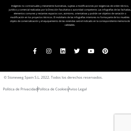
Imágenes no contractuales y meramente ilustrativas, sujetas a modificaciones por exigencias de orden técnico,
jurídico y comercial realizadas por la Dirección Facultativa o autoridad competente. Las infografías de las fachadas,
elementos comunes y restantes espacios son, asimismo, orientativas y podrán ser objetivo de variación o
modificación en los proyectos técnicos. El mobiliario de las infografías interiores no forma parte de los muebles
objeto de comercialización y el equipamiento de las viviendas será el indicado en la correspondiente memoria de
calidades.
© Stoneweg Spain S.L. 2022. Todos los derechos reservados.
Política de Privacidad
Política de Cookies
Aviso Legal