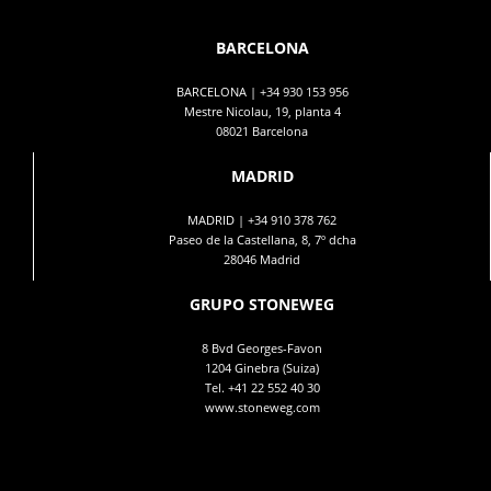
BARCELONA
BARCELONA |
+34 930 153 956
Mestre Nicolau, 19, planta 4
08021 Barcelona
MADRID
MADRID |
+34 910 378 762
Paseo de la Castellana, 8, 7º dcha
28046 Madrid
GRUPO STONEWEG
8 Bvd Georges-Favon
1204 Ginebra (Suiza)
Tel.
+41 22 552 40 30
www.stoneweg.com