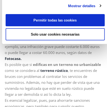
previamente los trámites necesarios para obtener los
Mostrar detalles
permisos pertinentes y hacerlo de forma legítima, deberías
estar al tanto de las penas que contempla el artículo 319
Permitir todas las cookies
del
Código Penal: penas de prisión de hasta 3 años y
sanciones económicas
. La cantidad a pagar dependerá de
Solo usar cookies necesarias
la gravedad de la infracción, lógicamente, pero oscila
enormemente ya dentro de una misma categoría. Por
ejemplo, una infracción grave puede costarte 6.000 euros
o puede llegar a costar 60.000 euros, según datos de
Fotocasa.
Es posible que si
edificas en un terreno no urbanizable
como se considera al
terreno rústico
, te encuentres de
bruces con problemas al contratar los servicios de
suministros. Además, no hay que perder de vista que una
vivienda no legalizada que esté en suelo rústico puede
llegar a ser demolida si así lo dicta la ley.
Es esencial legalizar, pues, para ahorrarte sanciones
económicas, pero también para cumplir nuestro