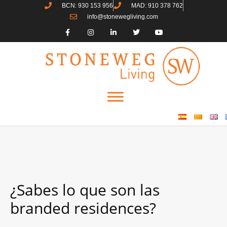
BCN: 930 153 956
MAD: 910 378 762
info@stonewegliving.com
¿Sabes lo que son las
branded residences?