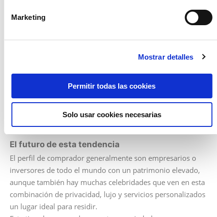
esté en perfecto estado. Es común que en este
tipo de residencias se ofrezcan servicios de
Marketing
mantenimiento general para áreas comunes,
piscinas, salas de reuniones, gimnasios y jardines.
Mucha seguridad:
generalmente, hay vigilancia
Mostrar detalles
las 24 horas.
Un diseño exclusivo:
no es inusual que este tipo
Permitir todas las cookies
de residencias hayan sido diseñadas por algún
estudio de arquitectura de gran categoría y eso
les otorga una personalidad única a estos
Solo usar cookies necesarias
espacios.
El futuro de esta tendencia
El perfil de comprador generalmente son empresarios o
inversores de todo el mundo con un patrimonio elevado,
aunque también hay muchas celebridades que ven en esta
combinación de privacidad, lujo y servicios personalizados
un lugar ideal para residir.