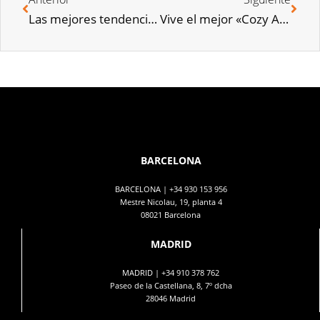
Las mejores tendencias para tu cocina en 2025
Vive el mejor «Cozy Autumn» en casa
BARCELONA
BARCELONA |
+34 930 153 956
Mestre Nicolau, 19, planta 4
08021 Barcelona
MADRID
MADRID |
+34 910 378 762
Paseo de la Castellana, 8, 7º dcha
28046 Madrid