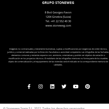
GRUPO STONEWEG
8 Bvd Georges-Favon
1204 Ginebra (Suiza)
Tel.
+41 22 552 40 30
www.stoneweg.com
Imágenes no contractuales y meramente ilustrativas, sujetas a modificaciones por exigencias de orden técnico,
jurídico y comercial realizadas por la Dirección Facultativa o autoridad competente. Las infografías de las fachadas,
elementos comunes y restantes espacios son, asimismo, orientativas y podrán ser objetivo de variación o
modificación en los proyectos técnicos. El mobiliario de las infografías interiores no forma parte de los muebles
objeto de comercialización y el equipamiento de las viviendas será el indicado en la correspondiente memoria de
calidades.
© Stoneweg Spain S.L. 2022. Todos los derechos reservados.