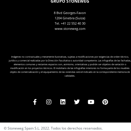
GRUPO STONEWEG
8 Bvd Georges-Favon
1204 Ginebra (Suiza)
Tel.
+41 22 552 40 30
www.stoneweg.com
Imágenes no contractuales y meramente ilustrativas, sujetas a modificaciones por exigencias de orden técnico,
jurídico y comercial realizadas por la Dirección Facultativa o autoridad competente. Las infografías de las fachadas,
elementos comunes y restantes espacios son, asimismo, orientativas y podrán ser objetivo de variación o
modificación en los proyectos técnicos. El mobiliario de las infografías interiores no forma parte de los muebles
objeto de comercialización y el equipamiento de las viviendas será el indicado en la correspondiente memoria de
calidades.
© Stoneweg Spain S.L. 2022. Todos los derechos reservados.