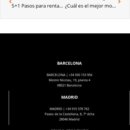
5+1 Pasos para rentabilizar tu alquiler vacacional
¿Cuál es el mejor momento para vender tu vivienda?
BARCELONA
BARCELONA |
+34 930 153 956
Mestre Nicolau, 19, planta 4
08021 Barcelona
MADRID
MADRID |
+34 910 378 762
Paseo de la Castellana, 8, 7º dcha
28046 Madrid