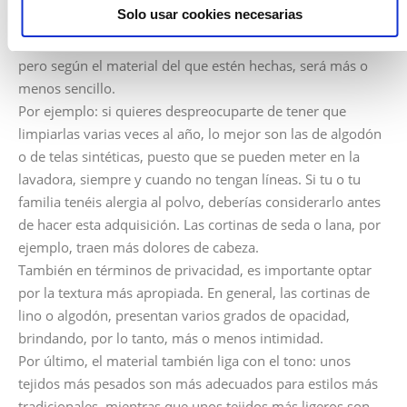
Solo usar cookies necesarias
Acertada, entre otras cosas, para el mantenimiento que
requerirá. Deberías lavarlas como mínimo cada 6 meses,
pero según el material del que estén hechas, será más o
menos sencillo.
Por ejemplo: si quieres despreocuparte de tener que
limpiarlas varias veces al año, lo mejor son las de algodón
o de telas sintéticas, puesto que se pueden meter en la
lavadora, siempre y cuando no tengan líneas. Si tu o tu
familia tenéis alergia al polvo, deberías considerarlo antes
de hacer esta adquisición. Las cortinas de seda o lana, por
ejemplo, traen más dolores de cabeza.
También en términos de privacidad, es importante optar
por la textura más apropiada. En general, las cortinas de
lino o algodón, presentan varios grados de opacidad,
brindando, por lo tanto, más o menos intimidad.
Por último, el material también liga con el tono: unos
tejidos más pesados son más adecuados para estilos más
tradicionales, mientras que unos tejidos más ligeros son