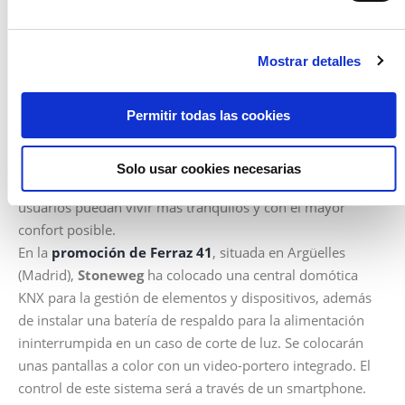
suben o, si en el caso de que las temperaturas bajen en el
exterior, la vivienda bajará las persianas automáticamente
para conservar el calor del interior y tener un ahorro
Mostrar detalles
energético.
Stoneweg Living instala sistemas domóticos en
Permitir todas las cookies
sus promociones
La gestora inmobiliaria ha instalado diferentes
sistemas
Solo usar cookies necesarias
domóticos
en varias de sus promociones para que sus
usuarios puedan vivir más tranquilos y con el mayor
confort posible.
En la
promoción de Ferraz 41
, situada en Argüelles
(Madrid),
Stoneweg
ha colocado una central domótica
KNX para la gestión de elementos y dispositivos, además
de instalar una batería de respaldo para la alimentación
ininterrumpida en un caso de corte de luz. Se colocarán
unas pantallas a color con un video-portero integrado. El
control de este sistema será a través de un smartphone.