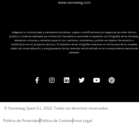
www.stoneweg.com
Imágenes no contractuales y meramente ilustrativas, sujetas a modificaciones por exigencias de orden técnico,
jurídico y comercial realizadas por la Dirección Facultativa o autoridad competente. Las infografías de las fachadas,
elementos comunes y restantes espacios son, asimismo, orientativas y podrán ser objetivo de variación o
modificación en los proyectos técnicos. El mobiliario de las infografías interiores no forma parte de los muebles
objeto de comercialización y el equipamiento de las viviendas será el indicado en la correspondiente memoria de
calidades.
© Stoneweg Spain S.L. 2022. Todos los derechos reservados.
Política de Privacidad
Política de Cookies
Aviso Legal