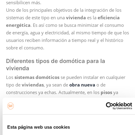
sensibilicen más.
Uno de los principales objetivos de la integración de los
sistemas de este tipo en una
vivienda
es la
eficiencia
energética
. Es así como se busca minimizar el consumo
de energía, agua y electricidad, al mismo tiempo de que los
usuarios reciben información a tiempo real y el histórico
sobre el consumo.
Diferentes tipos de domótica para la
vivienda
Los
sistemas domóticos
se pueden instalar en cualquier
tipo de
viviendas
, ya sean de
obra nueva
o de
construcciones ya echas. Actualmente, en los
pisos
ya
existentes, se están instalando controles de iluminación
que se controlan a través de internet.
Hay diferentes tipos de aplicaciones prácticas con un
control a distancia de la iluminación, de la seguridad y del
Esta página web usa cookies
ahorro energético. Por ejemplo, a la gente le gusta poder