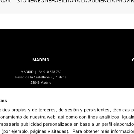
HOGAR
MADRID
MADRID |
+34 910 378 762
Paseo de la Castellana, 8, 7º dcha
28046 Madrid
ies
okies propias y de terceros, de sesión y persistentes, técnicas 
cionamiento de nuestra web, así como con fines analíticos. Igua
jurídico y comercial realizadas por la Dirección Facultativa o autoridad competente. Las infografías de las fachadas, eleme
nfografías interiores no forma parte de los muebles objeto de comercialización y el equipamiento de las viviendas será el in
mostrarle publicidad personalizada en base a un perfil elaborado 
 (por ejemplo, páginas visitadas). Para obtener más información