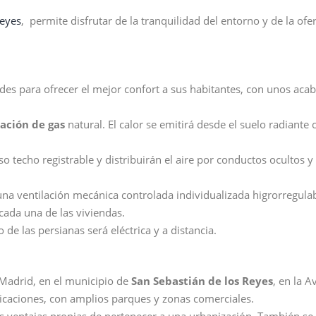
Reyes
, permite disfrutar de la tranquilidad del entorno y de la ofer
es para ofrecer el mejor confort a sus habitantes, con unos aca
ación de gas
natural. El calor se emitirá desde el suelo radiante 
o techo registrable y distribuirán el aire por conductos ocultos y 
una ventilación mecánica controlada individualizada higrorregulab
cada una de las viviendas.
de las persianas será eléctrica y a distancia.
 Madrid, en el municipio de
San Sebastián de los Reyes
, en la 
icaciones, con amplios parques y zonas comerciales.
s ventajas propias de pertenecer a una urbanización. También se