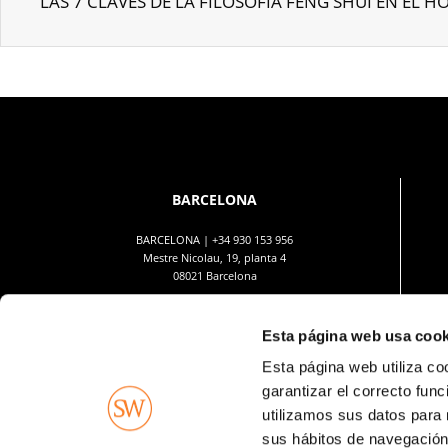
LAS 7 CLAVES DE LA FILOSOFÍA FENG SHUI EN EL 
BARCELONA
BARCELONA |
+34 930 153 956
Mestre Nicolau, 19, planta 4
08021 Barcelona
Esta página web usa cook
Esta página web utiliza co
garantizar el correcto fun
Imágenes no contractuales y meramente ilustrativas, sujetas a modificaciones por exigencias de orden técnico, 
podrán ser objetivo de variación o modificación en los proyectos técnicos. El mobiliario de las i
utilizamos sus datos para 
sus hábitos de navegación