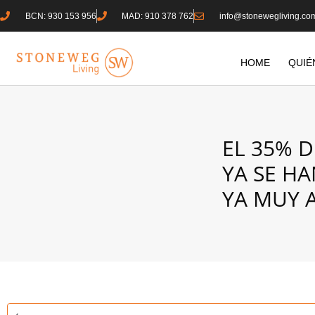
BCN: 930 153 956
MAD: 910 378 762
info@stonewegliving.co
HOME
QUIÉ
EL 35% 
YA SE H
YA MUY 