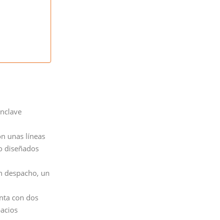
enclave
on unas líneas
do diseñados
un despacho, un
enta con dos
pacios