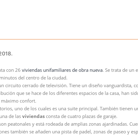
 2018.
nta con 26
viviendas unifamiliares de obra nueva
. Se trata de un 
minutos del centro de la ciudad.
n circuito cerrado de televisión. Tiene un diseño vanguardista, c
bución que se hace de los diferentes espacios de la casa, han si
l máximo confort.
orios, uno de los cuales es una suite principal. También tienen 
una de las
viviendas
consta de cuatro plazas de garaje.
s son peatonales y está rodeada de amplias zonas ajardinadas. Cu
aciones también se añaden una pista de padel, zonas de paseo y es