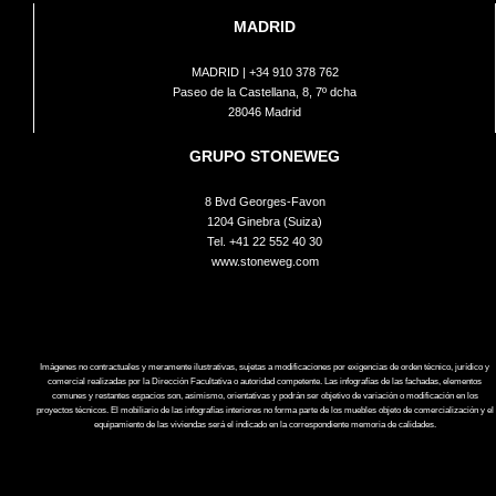
MADRID
MADRID |
+34 910 378 762
Paseo de la Castellana, 8, 7º dcha
28046 Madrid
GRUPO STONEWEG
8 Bvd Georges-Favon
1204 Ginebra (Suiza)
Tel.
+41 22 552 40 30
www.stoneweg.com
Imágenes no contractuales y meramente ilustrativas, sujetas a modificaciones por exigencias de orden técnico, jurídico y
comercial realizadas por la Dirección Facultativa o autoridad competente. Las infografías de las fachadas, elementos
comunes y restantes espacios son, asimismo, orientativas y podrán ser objetivo de variación o modificación en los
proyectos técnicos. El mobiliario de las infografías interiores no forma parte de los muebles objeto de comercialización y el
equipamiento de las viviendas será el indicado en la correspondiente memoria de calidades.