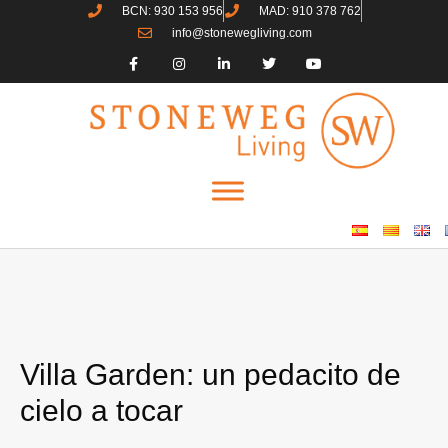
BCN: 930 153 956
MAD: 910 378 762
info@stonewegliving.com
Villa Garden: un pedacito de
cielo a tocar