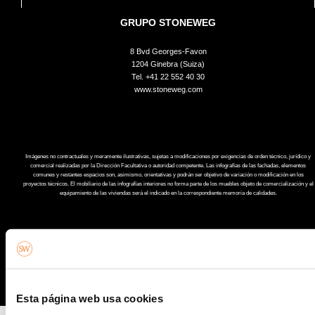
GRUPO STONEWEG
8 Bvd Georges-Favon
1204 Ginebra (Suiza)
Tel.
+41 22 552 40 30
www.stoneweg.com
Imágenes no contractuales y meramente ilustrativas, sujetas a modificaciones por exigencias de orden técnico, jurídico y
comercial realizadas por la Dirección Facultativa o autoridad competente. Las infografías de las fachadas, elementos
comunes y restantes espacios son, asimismo, orientativas y podrán ser objetivo de variación o modificación en los
proyectos técnicos. El mobiliario de las infografías interiores no forma parte de los muebles objeto de comercialización y el
equipamiento de las viviendas será el indicado en la correspondiente memoria de calidades.
Esta página web usa cookies