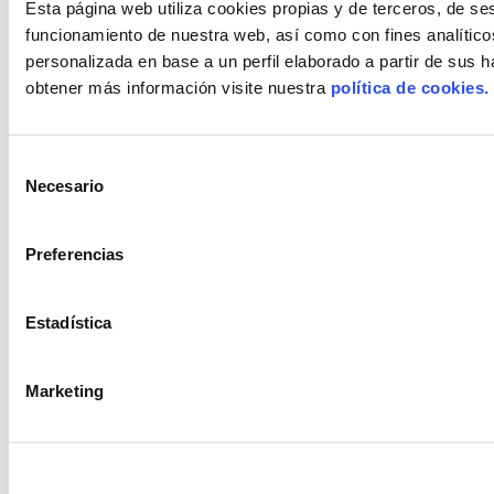
Esta página web utiliza cookies propias y de terceros, de ses
© Stoneweg Spain S.L. 2022. Todos los derechos reservados.
funcionamiento de nuestra web, así como con fines analítico
Política de Privacidad
Política de Cookies
Aviso Legal
personalizada en base a un perfil elaborado a partir de sus 
obtener más información visite nuestra
política de cookies.
Selección
Necesario
de
consentimiento
Preferencias
Estadística
Marketing