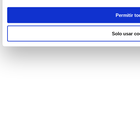
Permitir to
Solo usar co