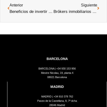
Anterior
Siguiente
Beneficios de invertir en propiedades residenciales
Brókers inmobiliarios en Barcelona: todo lo que debes saber
BARCELONA
BARCELONA |
+34 930 153 956
Mestre Nicolau, 19, planta 4
08021 Barcelona
MADRID
MADRID |
+34 910 378 762
Paseo de la Castellana, 8, 7º dcha
28046 Madrid