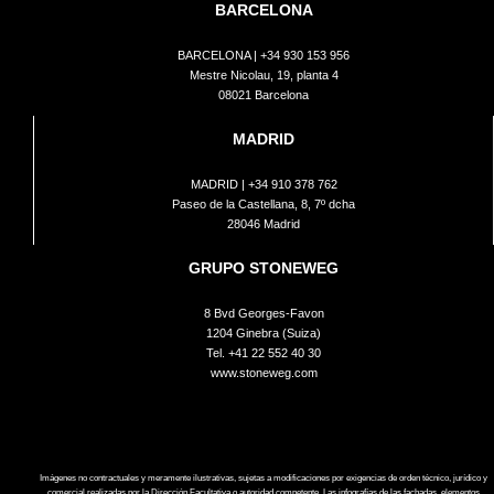
BARCELONA
BARCELONA |
+34 930 153 956
Mestre Nicolau, 19, planta 4
08021 Barcelona
MADRID
MADRID |
+34 910 378 762
Paseo de la Castellana, 8, 7º dcha
28046 Madrid
GRUPO STONEWEG
8 Bvd Georges-Favon
1204 Ginebra (Suiza)
Tel.
+41 22 552 40 30
www.stoneweg.com
Imágenes no contractuales y meramente ilustrativas, sujetas a modificaciones por exigencias de orden técnico, jurídico y
comercial realizadas por la Dirección Facultativa o autoridad competente. Las infografías de las fachadas, elementos