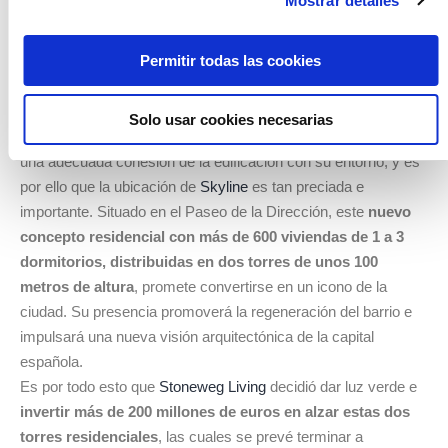
Mostrar detalles
su propio rincón de naturaleza y, en el caso del huerto urbano,
le permitirán también disfrutar de una alimentación más
Permitir todas las cookies
natural.
Cohesión e impulso del entorno
Solo usar cookies necesarias
Tal y como se ha señalado, la arquitectura residencial busca
una adecuada cohesión de la edificación con su entorno, y es
por ello que la ubicación de
Skyline
es tan preciada e
importante. Situado en el Paseo de la Dirección, este
nuevo
concepto residencial con más de 600 viviendas de 1 a 3
dormitorios, distribuidas en dos torres de unos 100
metros de altura
, promete convertirse en un icono de la
ciudad. Su presencia promoverá la regeneración del barrio e
impulsará una nueva visión arquitectónica de la capital
española.
Es por todo esto que
Stoneweg Living
decidió dar luz verde e
invertir más de 200 millones de euros en alzar estas dos
torres residenciales
, las cuales se prevé terminar a