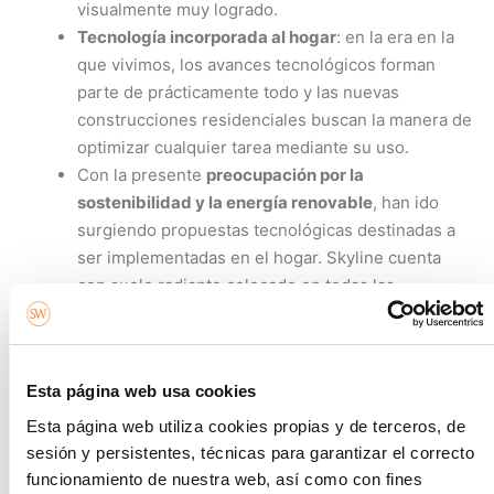
visualmente muy logrado.
Tecnología incorporada al hogar
: en la era en la
que vivimos, los avances tecnológicos forman
parte de prácticamente todo y las nuevas
construcciones residenciales buscan la manera de
optimizar cualquier tarea mediante su uso.
Con la presente
preocupación por la
sostenibilidad y la energía renovable
, han ido
surgiendo propuestas tecnológicas destinadas a
ser implementadas en el hogar. Skyline cuenta
con suelo radiante colocado en todas las
estancias, incluidos el baño y la cocina. Por otro
lado, el edificio en su conjunto aspira a la
obtención del certificado BREEAM, cuya finalidad
Esta página web usa cookies
es verificar su sostenibilidad tanto durante su
construcción como a lo largo de su vida útil.
Esta página web utiliza cookies propias y de terceros, de
Por último, otra de las tendencias que se han
sesión y persistentes, técnicas para garantizar el correcto
hecho notables es la
atención a un entorno
funcionamiento de nuestra web, así como con fines