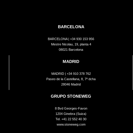
BARCELONA
BARCELONA |
+34 930 153 956
Mestre Nicolau, 19, planta 4
08021 Barcelona
MADRID
MADRID |
+34 910 378 762
Paseo de la Castellana, 8, 7º dcha
28046 Madrid
GRUPO STONEWEG
8 Bvd Georges-Favon
1204 Ginebra (Suiza)
Tel.
+41 22 552 40 30
www.stoneweg.com