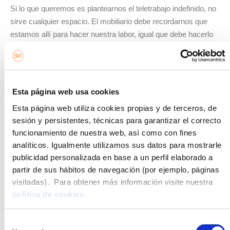
Si lo que queremos es plantearnos el teletrabajo indefinido, no
sirve cualquier espacio. El mobiliario debe recordarnos que
estamos allí para hacer nuestra labor, igual que debe hacerlo
la decoración, a la vez que garantizar que sea agradable. Por
ello,
es recomendable escoger colores claros y mobiliario
específico de despacho
, como por ejemplo una mesa cuyas
patas permitan adaptar la altura, una silla cómoda y
Esta página web usa cookies
ergonómica, muebles y estanterías para guardar carpetas y
Esta página web utiliza cookies propias y de terceros, de
documentación, un panel de pared para apuntar ideas o citas
sesión y persistentes, técnicas para garantizar el correcto
importantes… todo debe recordarnos qué funcionalidad tiene
funcionamiento de nuestra web, así como con fines
aquel lugar.
analíticos. Igualmente utilizamos sus datos para mostrarle
Lo más aconsejable es situar la oficina en una habitación
publicidad personalizada en base a un perfil elaborado a
destinada exclusivamente a ese fin
. Sin embargo, no todos
partir de sus hábitos de navegación (por ejemplo, páginas
contamos con una habitación extra que podamos habilitar
visitadas). Para obtener más información visite nuestra
como despacho. Cuando esto sucede tendremos que
política de cookies.
aprovechar rincones, principalmente en el salón, donde la luz
natural esté muy presente. Pero, sobre todo, donde nadie nos
Selección
moleste al pasar o donde el día a día de la vivienda no se