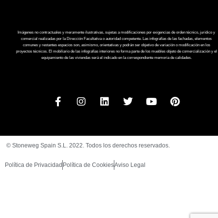
Imágenes no contractuales y meramente ilustrativas, sujetas a modificaciones por exigencias de orden técnico, jurídico y
comercial realizadas por la Dirección Facultativa o autoridad competente. Las infografías de las fachadas, elementos
comunes y restantes espacios son, asimismo, orientativas y podrán ser objetivo de variación o modificación en los
proyectos técnicos. El mobiliario de las infografías interiores no forma parte de los muebles objeto de comercialización y el
equipamiento de las viviendas será el indicado en la correspondiente memoria de calidades.
© Stoneweg Spain S.L. 2022. Todos los derechos reservados.
Política de Privacidad
Política de Cookies
Aviso Legal