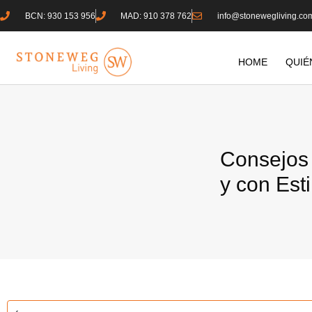
BCN: 930 153 956
MAD: 910 378 762
info@stonewegliving.co
HOME
QUIÉ
Consejos 
y con Esti