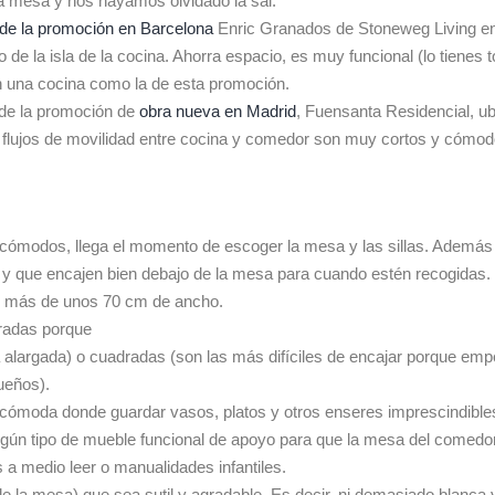
a mesa y nos hayamos olvidado la sal.
 de la promoción en Barcelona
Enric Granados de Stoneweg Living en
 de la isla de la cocina. Ahorra espacio, es muy funcional (lo tienes
en una cocina como la de esta promoción.
s de la promoción de
obra nueva en Madrid
, Fuensanta Residencial, u
s flujos de movilidad entre cocina y comedor son muy cortos y cómo
 cómodos, llega el momento de escoger la mesa y las sillas. Además
s y que encajen bien debajo de la mesa para cuando estén recogidas.
en más de unos 70 cm de ancho.
dradas porque
ta alargada) o cuadradas (son las más difíciles de encajar porque e
ueños).
 cómoda donde guardar vasos, platos y otros enseres imprescindibles
gún tipo de mueble funcional de apoyo para que la mesa del comedo
 a medio leer o manualidades infantiles.
 la mesa) que sea sutil y agradable. Es decir, ni demasiado blanca y