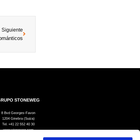
Siguiente
Románticos
GRUPO STONEWEG
8 Bvd Georges-Favon
1204 Ginebra (Suiza)
Tel.
+41 22 552 40 30
www.stoneweg.com