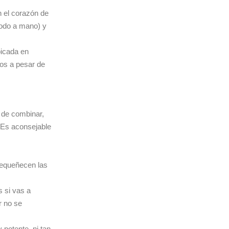
 el corazón de
 todo a mano) y
bicada en
dos a pesar de
 de combinar,
 Es aconsejable
mpequeñecen las
 si vas a
r no se
 potente, ni tan