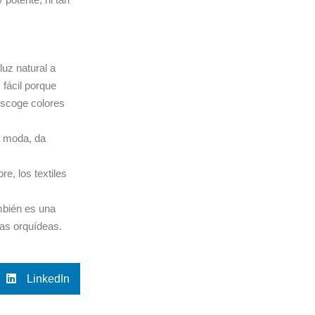
luz natural a
fácil porque
 escoge colores
e moda, da
e, los textiles
ambién es una
las orquídeas.
LinkedIn