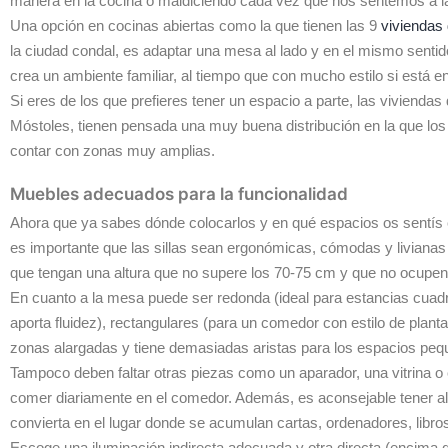
manera en la cocina o maldiciendo cada vez que nos sentemos a l
Una opción en cocinas abiertas como la que tienen las 9
viviendas
la ciudad condal, es adaptar una mesa al lado y en el mismo sentido
crea un ambiente familiar, al tiempo que con mucho estilo si está 
Si eres de los que prefieres tener un espacio a parte, las vivienda
Móstoles, tienen pensada una muy buena distribución en la que lo
contar con zonas muy amplias.
Muebles adecuados para la funcionalidad
Ahora que ya sabes dónde colocarlos y en qué espacios os sentís
es importante que las sillas sean ergonómicas, cómodas y liviana
que tengan una altura que no supere los 70-75 cm y que no ocup
En cuanto a la mesa puede ser redonda (ideal para estancias cua
aporta fluidez), rectangulares (para un comedor con estilo de plan
zonas alargadas y tiene demasiadas aristas para los espacios peq
Tampoco deben faltar otras piezas como un aparador, una vitrina o
comer diariamente en el comedor. Además, es aconsejable tener al
convierta en el lugar donde se acumulan cartas, ordenadores, libros
Escoge una iluminación indirecta adecuada y otra directa (encima de