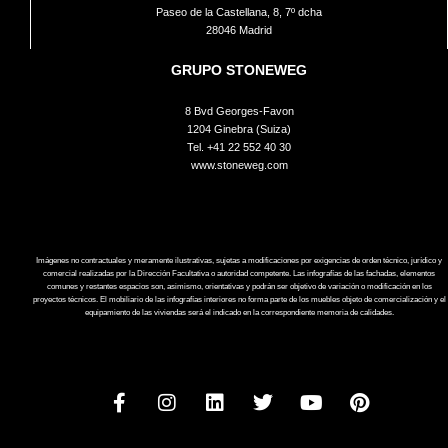
Paseo de la Castellana, 8, 7º dcha
28046 Madrid
GRUPO STONEWEG
8 Bvd Georges-Favon
1204 Ginebra (Suiza)
Tel.
+41 22 552 40 30
www.stoneweg.com
Imágenes no contractuales y meramente ilustrativas, sujetas a modificaciones por exigencias de orden técnico, jurídico y
comercial realizadas por la Dirección Facultativa o autoridad competente. Las infografías de las fachadas, elementos
comunes y restantes espacios son, asimismo, orientativas y podrán ser objetivo de variación o modificación en los
proyectos técnicos. El mobiliario de las infografías interiores no forma parte de los muebles objeto de comercialización y el
equipamiento de las viviendas será el indicado en la correspondiente memoria de calidades.