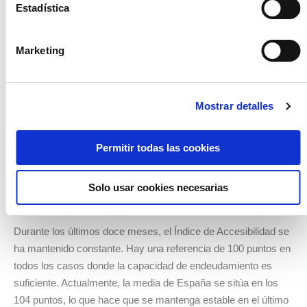
Estadística
registrado un año antes, cuando eran necesarios 7,2 años.
Para calcular este indicador se realiza a nivel de cada
comunidad autónoma a partir del cociente entre el valor de
Marketing
mercado de la vivienda y los ingresos brutos anuales que el
INE publica su encuesta anual de estructura salarial.
Con un total de 14,7 Baleares continúa siendo la región donde
Mostrar detalles
se necesitan más años para poder acceder a una vivienda.
Pero en el último trimestre, tal y como lo recogen los datos, ha
Permitir todas las cookies
disminuido un 0,5. En el otro extremo nos encontramos con La
Rioja, una región donde es mucho más fácil acceder a la
vivienda con tan sólo 4,9 años.
Solo usar cookies necesarias
El endeudamiento se mantiene
Durante los últimos doce meses, el Índice de Accesibilidad se
ha mantenido constante. Hay una referencia de 100 puntos en
todos los casos donde la capacidad de endeudamiento es
suficiente. Actualmente, la media de España se sitúa en los
104 puntos, lo que hace que se mantenga estable en el último