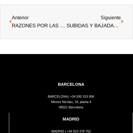
Anterior
Siguiente
RAZONES POR LAS QUE LOS EXTRANJEROS INVIERTEN EN ESPAÑA
SUBIDAS Y BAJADAS EN LOS ALQUILERES, ASÍ HAN CAMBIADO LOS PRECIOS EN MADRID Y BARCELONA
BARCELONA
BARCELONA |
+34 930 153 956
Mestre Nicolau, 19, planta 4
08021 Barcelona
MADRID
MADRID |
+34 910 378 762