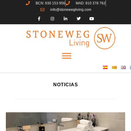
BCN: 930 153 956
MAD: 910 378 762
info@stonewegliving.com
NOTICIAS