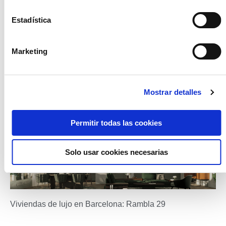
El papel de los agentes inmobiliarios en la compra de tu
Estadística
vivienda
11/07/2024
Marketing
¿Ha llegado la hora de comprar una vivienda y no tienes claro si
contar con un agente inmobiliario? Descuida, para cuando hayas
terminado de leer
Mostrar detalles
Leer más »
Permitir todas las cookies
Solo usar cookies necesarias
Viviendas de lujo en Barcelona: Rambla 29