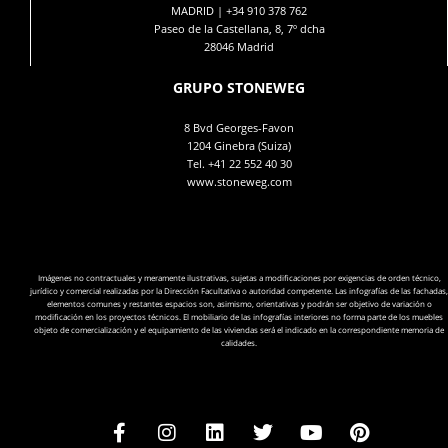
MADRID |
+34 910 378 762
Paseo de la Castellana, 8, 7º dcha
28046 Madrid
GRUPO STONEWEG
8 Bvd Georges-Favon
1204 Ginebra (Suiza)
Tel.
+41 22 552 40 30
www.stoneweg.com
Imágenes no contractuales y meramente ilustrativas, sujetas a modificaciones por exigencias de orden técnico,
jurídico y comercial realizadas por la Dirección Facultativa o autoridad competente. Las infografías de las fachadas,
elementos comunes y restantes espacios son, asimismo, orientativas y podrán ser objetivo de variación o
modificación en los proyectos técnicos. El mobiliario de las infografías interiores no forma parte de los muebles
objeto de comercialización y el equipamiento de las viviendas será el indicado en la correspondiente memoria de
calidades.