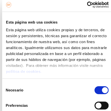
El IBI de las plazas de aparcamiento: mitos y realidades
Esta página web usa cookies
Esta página web utiliza cookies propias y de terceros, de
16/07/2024
sesión y persistentes, técnicas para garantizar el correcto
Quien sea propietario de bienes inmuebles sabrá perfectamente que
funcionamiento de nuestra web, así como con fines
uno de los impuestos más comunes que debe pagar es el IBI
analíticos. Igualmente utilizamos sus datos para mostrarle
(Impuesto sobre Bienes Inmuebles),
publicidad personalizada en base a un perfil elaborado a
partir de sus hábitos de navegación (por ejemplo, páginas
visitadas). Para obtener más información visite nuestra
Leer más »
política de cookies.
Selección
Necesario
de
consentimiento
Preferencias