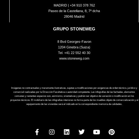
MADRID |
+34 910 378 762
Paseo de la Castellana, 8, 7º dcha
28046 Madrid
GRUPO STONEWEG
8 Bvd Georges-Favon
1204 Ginebra (Suiza)
Tel.
+41 22 552 40 30
www.stoneweg.com
Imágenes no contractuales y meramente ilustrativas, sujetas a modificaciones por exigencias de orden técnico, jurídico y
comercial realizadas por la Dirección Facultativa o autoridad competente. Las infografías de las fachadas, elementos
comunes y restantes espacios son, asimismo, orientativas y podrán ser objetivo de variación o modificación en los
proyectos técnicos. El mobiliario de las infografías interiores no forma parte de los muebles objeto de comercialización y el
equipamiento de las viviendas será el indicado en la correspondiente memoria de calidades.