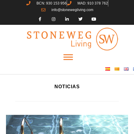
BCN: 930 153 956
MAD: 910 378 762
info@stonewegliving.com
NOTICIAS