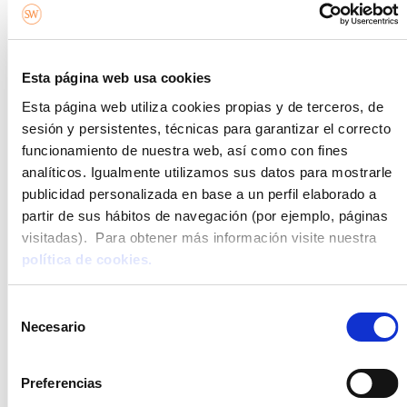
Esta página web usa cookies
Mantenimiento de piscinas en invierno – Guía completa
Esta página web utiliza cookies propias y de terceros, de
sesión y persistentes, técnicas para garantizar el correcto
11/12/2025
funcionamiento de nuestra web, así como con fines
Realizar el mantenimiento de piscinas en invierno es esencial para
analíticos. Igualmente utilizamos sus datos para mostrarle
proteger las zonas exteriores del hogar contra el frío, la humedad y
los cambios bruscos
publicidad personalizada en base a un perfil elaborado a
partir de sus hábitos de navegación (por ejemplo, páginas
visitadas). Para obtener más información visite nuestra
Leer más »
política de cookies.
Selección
Necesario
de
consentimiento
Preferencias