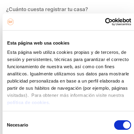
¿Cuánto cuesta registrar tu casa?
Para saber cuánto vamos a tener que pagar para inscribir
nuestro piso en el Registro de la Propiedad deberemos
conocer el valor catastral de nuestra nueva casa, ya que las
tarifas establecidas dependen del valor que le otorguen las
Esta página web usa cookies
escrituras.
Esta página web utiliza cookies propias y de terceros, de
Para que hagas un cálculo rápido: el coste suele oscilar
sesión y persistentes, técnicas para garantizar el correcto
entre los 600 y los 1000€, pero nunca será inferior a
funcionamiento de nuestra web, así como con fines
24,04€ ni superior a 2.181,67€. Pero debes saber que los
analíticos. Igualmente utilizamos sus datos para mostrarle
precios vienen establecidos por el Real Decreto
publicidad personalizada en base a un perfil elaborado a
1427/1989.
partir de sus hábitos de navegación (por ejemplo, páginas
Así, las tarifas estipuladas para registrar una vivienda son
visitadas). Para obtener más información visite nuestra
las siguientes:
política de cookies.
Si el valor de la finca o inmueble no supera los
6.010,12€ la tarifa es de 24,04€
Selección
Entre 6.010,13 y 30.050, 61€: 1,75€ adicionales por
Necesario
de
cada 1.000 más de coste
consentimiento