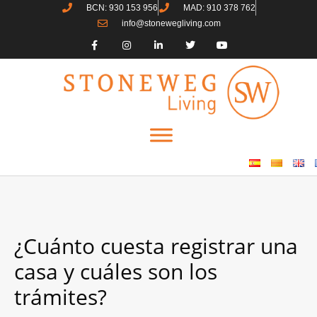
BCN: 930 153 956
MAD: 910 378 762
info@stonewegliving.com
¿Cuánto cuesta registrar una
casa y cuáles son los
trámites?