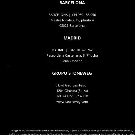
BARCELONA
BARCELONA |
+34 930 153 956
Mestre Nicolau, 19, planta 4
08021 Barcelona
MADRID
MADRID |
+34 910 378 762
Paseo de la Castellana, 8, 7º dcha
28046 Madrid
GRUPO STONEWEG
8 Bvd Georges-Favon
1204 Ginebra (Suiza)
Tel.
+41 22 552 40 30
www.stoneweg.com
Imágenes no contractuales y meramente ilustrativas, sujetas a modificaciones por exigencias de orden técnico,
jurídico y comercial realizadas por la Dirección Facultativa o autoridad competente. Las infografías de las fachadas,