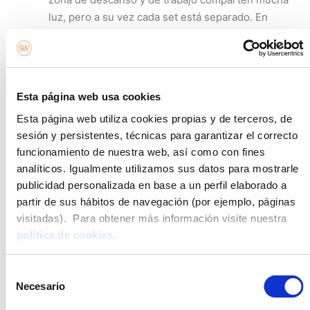
luz, pero a su vez cada set está separado.
En
hogares de menos de 100m2 es preciso
rentabilizar hasta el último centímetro de tu piso.
Los espacios abiertos le dan un aire moderno,
facilitan la ventilación de la casa y evidentemente
Esta página web usa cookies
conectan las zonas de luz que son siempre las
Esta página web utiliza cookies propias y de terceros, de
más valoradas y buscadas.
sesión y persistentes, técnicas para garantizar el correcto
Convierte tu terraza en una habitación más.
funcionamiento de nuestra web, así como con fines
Ahora con el teletrabajo se ha puesto muy de
analíticos. Igualmente utilizamos sus datos para mostrarle
moda crearse un “mini-gym” en la terraza. Allí
publicidad personalizada en base a un perfil elaborado a
mucha gente sale a media mañana a desconectar
partir de sus hábitos de navegación (por ejemplo, páginas
y hacer un poco de ejercicio. Y por la noche, si
visitadas). Para obtener más información visite nuestra
pones dos sillas, cojines acogedores y unas
política de cookies.
cuantas velas, este mismo espacio polivalente
puede servir como rincón de copas. La promoción
Selección
de
obra nueva en Barcelona
Passatge Living
Necesario
de
presume
de tener amplias terrazas y balcones
consentimiento