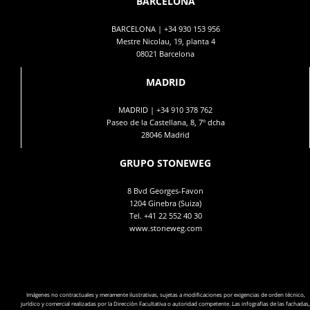
BARCELONA
BARCELONA |
+34 930 153 956
Mestre Nicolau, 19, planta 4
08021 Barcelona
MADRID
MADRID |
+34 910 378 762
Paseo de la Castellana, 8, 7º dcha
28046 Madrid
GRUPO STONEWEG
8 Bvd Georges-Favon
1204 Ginebra (Suiza)
Tel.
+41 22 552 40 30
www.stoneweg.com
Imágenes no contractuales y meramente ilustrativas, sujetas a modificaciones por exigencias de orden técnico,
jurídico y comercial realizadas por la Dirección Facultativa o autoridad competente. Las infografías de las fachadas,