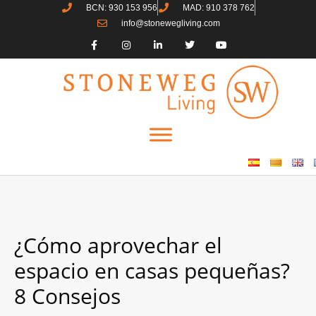
BCN: 930 153 956
MAD: 910 378 762
info@stonewegliving.com
¿Cómo aprovechar el
espacio en casas pequeñas?
8 Consejos